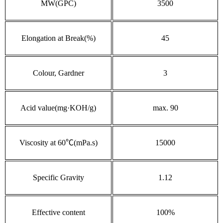
MW(GPC)
3500
Elongation at Break(%)
45
Colour, Gardner
3
Acid value(mg·KOH/g)
max. 90
Viscosity at 60
℃(mPa.s)
15000
Specific Gravity
1.12
Effective content
100%