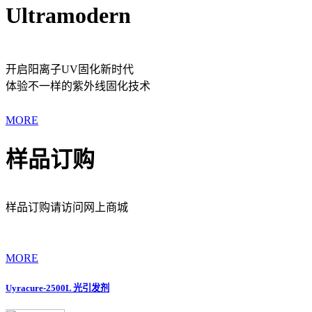
Ultramodern
开启阳离子UV固化新时代
体验不一样的紫外线固化技术
MORE
样品订购
样品订购请访问网上商城
MORE
Uyracure-2500L 光引发剂