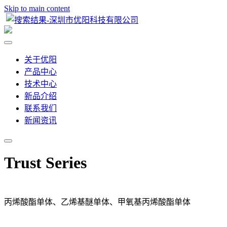
Skip to main content
关于优阳
产品中心
技术中心
新品介绍
联系我们
新闻资讯
Trust Series
丙烯酸酯单体、乙烯基醚单体、甲氧基丙烯酸酯单体