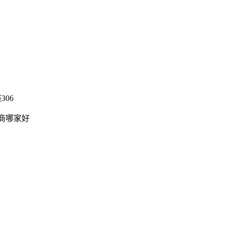
06
应商哪家好