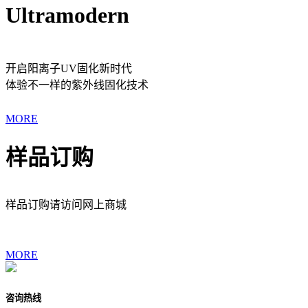
Ultramodern
开启阳离子UV固化新时代
体验不一样的紫外线固化技术
MORE
样品订购
样品订购请访问网上商城
MORE
咨询热线