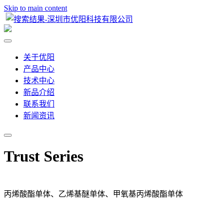
Skip to main content
关于优阳
产品中心
技术中心
新品介绍
联系我们
新闻资讯
Trust Series
丙烯酸酯单体、乙烯基醚单体、甲氧基丙烯酸酯单体