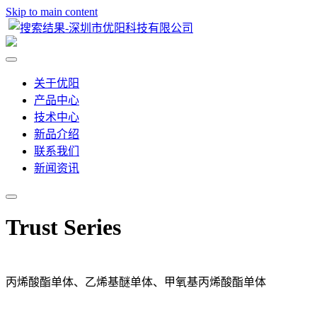
Skip to main content
关于优阳
产品中心
技术中心
新品介绍
联系我们
新闻资讯
Trust Series
丙烯酸酯单体、乙烯基醚单体、甲氧基丙烯酸酯单体