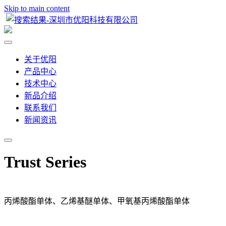
Skip to main content
关于优阳
产品中心
技术中心
新品介绍
联系我们
新闻资讯
Trust Series
丙烯酸酯单体、乙烯基醚单体、甲氧基丙烯酸酯单体