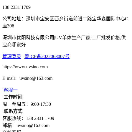
138 2331 1709
公司地址：深圳市宝安区西乡街道前进二路宝华森国际中心C
座306
深圳市优阳科技有限公司|UV单体生产厂家,工厂批发价格,供
应商哪家好
管理登录
|
粤ICP备2022068007号
https://www.uvsino.com
E-mail：uvsino@163.com
客服一
工作时间
周一至周五：9:00-17:30
联系方式
客服热线：138 2331 1709
邮箱：uvsino@163.com