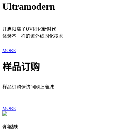
Ultramodern
开启阳离子UV固化新时代
体验不一样的紫外线固化技术
MORE
样品订购
样品订购请访问网上商城
MORE
咨询热线