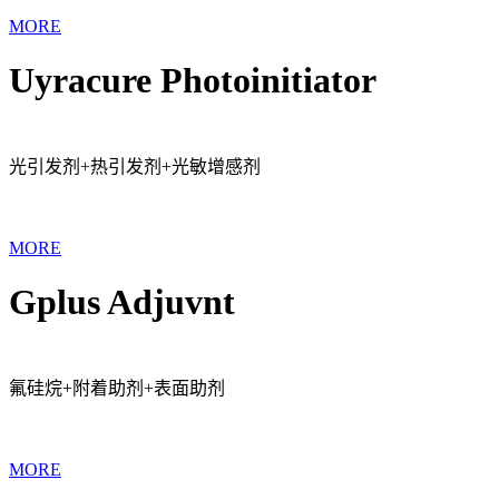
MORE
Uyracure Photoinitiator
光引发剂+热引发剂+光敏增感剂
MORE
Gplus Adjuvnt
氟硅烷+附着助剂+表面助剂
MORE