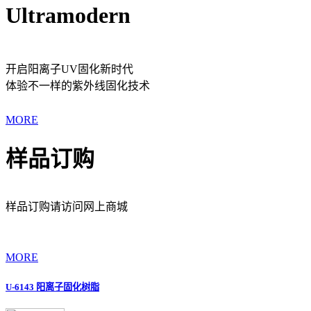
Ultramodern
开启阳离子UV固化新时代
体验不一样的紫外线固化技术
MORE
样品订购
样品订购请访问网上商城
MORE
U-6143 阳离子固化树脂