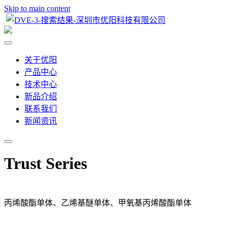
Skip to main content
关于优阳
产品中心
技术中心
新品介绍
联系我们
新闻资讯
Trust Series
丙烯酸酯单体、乙烯基醚单体、甲氧基丙烯酸酯单体