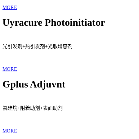
MORE
Uyracure Photoinitiator
光引发剂+热引发剂+光敏增感剂
MORE
Gplus Adjuvnt
氟硅烷+附着助剂+表面助剂
MORE