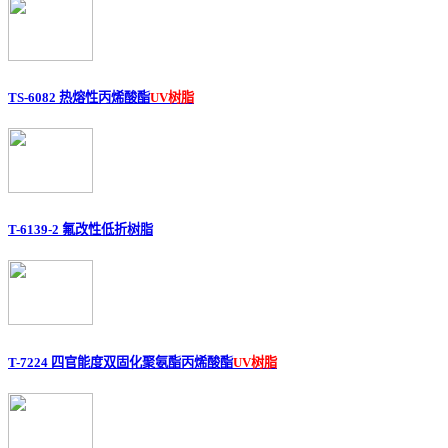
TS-6082 热熔性丙烯酸酯
UV树脂
T-6139-2 氟改性低折树脂
T-7224 四官能度双固化聚氨酯丙烯酸酯
UV树脂