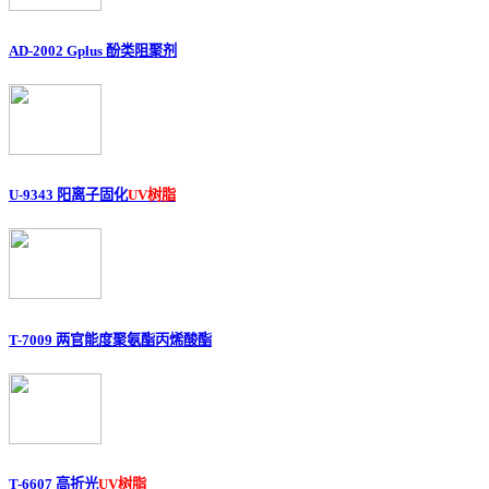
AD-2002 Gplus 酚类阻聚剂
U-9343 阳离子固化
UV树脂
T-7009 两官能度聚氨酯丙烯酸酯
T-6607 高折光
UV树脂