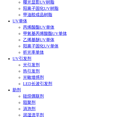
曝光显影UV树脂
阳离子固化UV树脂
甲油胶成品树脂
UV单体
丙烯酸酯UV单体
甲氧基丙烯酸酯UV单体
乙烯基醚UV单体
阳离子固化UV单体
折光率单体
UV引发剂
光引发剂
热引发剂
光敏增感剂
LED长波引发剂
助剂
硅烷偶联剂
阻聚剂
消泡剂
润湿流平剂