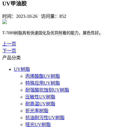
UV甲油胶
时间：2023-10-26 访问量：
852
T-7089
树脂
具有快速固化及优异附着的能力，展色性好。
上一页
下一页
产品分类
UV树脂
丙烯酸酯UV树脂
特殊应用UV树脂
耐强酸抗蚀刻UV树脂
压敏性UV树脂
耐高温UV树脂
折光率树脂
抗油耐污性UV树脂
哑光UV树脂