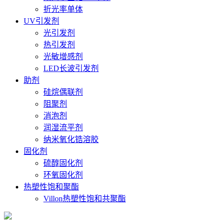
折光率单体
UV引发剂
光引发剂
热引发剂
光敏增感剂
LED长波引发剂
助剂
硅烷偶联剂
阻聚剂
消泡剂
润湿流平剂
纳米氧化锆溶胶
固化剂
硫醇固化剂
环氧固化剂
热塑性饱和聚酯
Villon热塑性饱和共聚酯