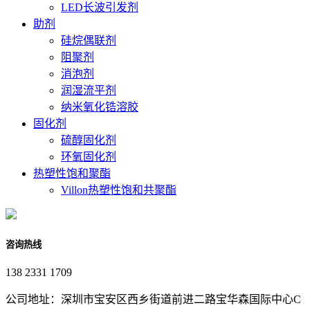
LED长波引发剂
助剂
硅烷偶联剂
阻聚剂
消泡剂
润湿流平剂
纳米氧化锆溶胶
固化剂
硫醇固化剂
环氧固化剂
热塑性饱和聚酯
Villon热塑性饱和共聚酯
咨询热线
138 2331 1709
公司地址：深圳市宝安区西乡街道前进二路宝华森国际中心C