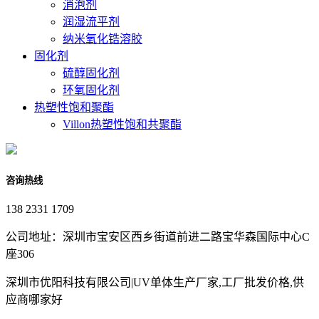
消泡剂
润湿流平剂
纳米氧化锆溶胶
固化剂
硫醇固化剂
环氧固化剂
热塑性饱和聚酯
Villon热塑性饱和共聚酯
咨询热线
138 2331 1709
公司地址：深圳市宝安区西乡街道前进二路宝华森国际中心C
座306
深圳市优阳科技有限公司|UV单体生产厂家,工厂批发价格,供
应商哪家好