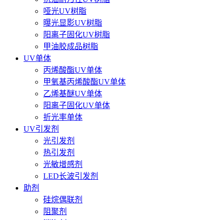
哑光UV树脂
曝光显影UV树脂
阳离子固化UV树脂
甲油胶成品树脂
UV单体
丙烯酸酯UV单体
甲氧基丙烯酸酯UV单体
乙烯基醚UV单体
阳离子固化UV单体
折光率单体
UV引发剂
光引发剂
热引发剂
光敏增感剂
LED长波引发剂
助剂
硅烷偶联剂
阻聚剂