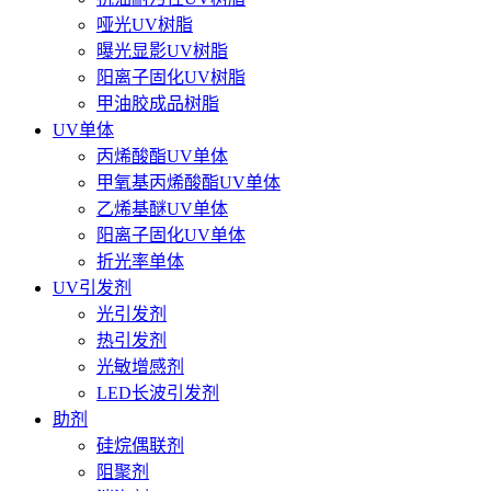
哑光UV树脂
曝光显影UV树脂
阳离子固化UV树脂
甲油胶成品树脂
UV单体
丙烯酸酯UV单体
甲氧基丙烯酸酯UV单体
乙烯基醚UV单体
阳离子固化UV单体
折光率单体
UV引发剂
光引发剂
热引发剂
光敏增感剂
LED长波引发剂
助剂
硅烷偶联剂
阻聚剂