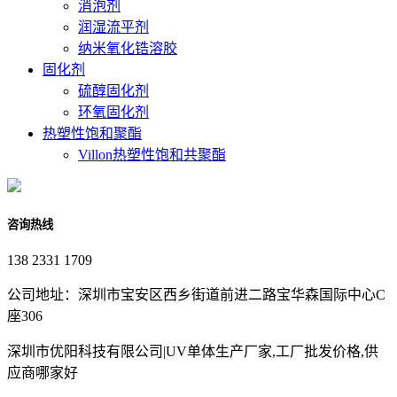
消泡剂
润湿流平剂
纳米氧化锆溶胶
固化剂
硫醇固化剂
环氧固化剂
热塑性饱和聚酯
Villon热塑性饱和共聚酯
咨询热线
138 2331 1709
公司地址：深圳市宝安区西乡街道前进二路宝华森国际中心C
座306
深圳市优阳科技有限公司|UV单体生产厂家,工厂批发价格,供
应商哪家好