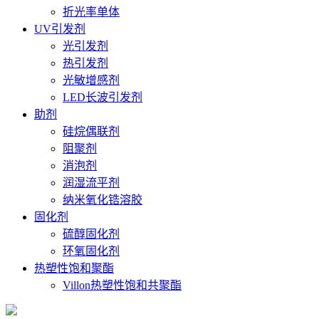
折光率单体
UV引发剂
光引发剂
热引发剂
光敏增感剂
LED长波引发剂
助剂
硅烷偶联剂
阻聚剂
消泡剂
润湿流平剂
纳米氧化锆溶胶
固化剂
硫醇固化剂
环氧固化剂
热塑性饱和聚酯
Villon热塑性饱和共聚酯