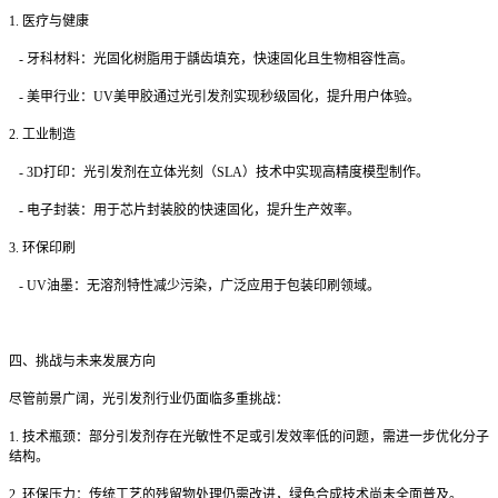
1.
医疗与健康
-
牙科材料：光固化树脂用于龋齿填充，快速固化且生物相容性高。
-
美甲行业：
UV
美甲胶通过光引发剂实现秒级固化，提升用户体验。
2.
工业制造
- 3D
打印：光引发剂在立体光刻（
SLA
）技术中实现高精度模型制作。
-
电子封装：用于芯片封装胶的快速固化，提升生产效率。
3.
环保印刷
- UV
油墨：无溶剂特性减少污染，广泛应用于包装印刷领域。
四、挑战与未来发展方向
尽管前景广阔，光引发剂行业仍面临多重挑战：
1.
技术瓶颈：部分引发剂存在光敏性不足或引发效率低的问题，需进一步优化分子
结构。
2.
环保压力：传统工艺的残留物处理仍需改进，绿色合成技术尚未全面普及。