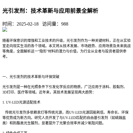
光引发剂：技术革新与应用前景全解析
时间：2025-02-18 访问量：
988
随着环保意识的增强和工业技术的升级，光引发剂作为一种关键材料，正在从实验
室走向现实生活的各个领域。本文将从技术发展、市场趋势、应用场景及未来挑战
等角度，全面解析这一
“
隐形
”
材料的潜力与价值，为行业从业者与投资者提供参
考。
一、光引发剂的技术革新与环保突破
光引发剂是一种在光照条件下引发化学反应的物质，广泛应用于涂料、胶黏剂、
3D
打印、医疗等领域。近年来，其技术发展呈现两大趋势：
1. UV-LED
光源适配技术
传统光引发剂多依赖汞灯等传统光源，而
UV-LED
光源因能耗低、寿命长、环保
等优势成为新方向。研究人员开发了与
UV-LED
匹配的自由基引发剂（如硫鎓盐
类）和肟酯类光生酸剂，显著提升了光聚合效率并减少氧阻问题。