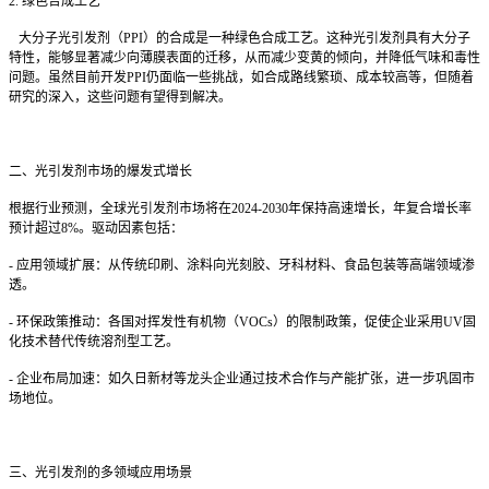
2.
绿色合成工艺
大分子光引发剂（
PPI
）的合成是一种绿色合成工艺。这种光引发剂具有大分子
特性，能够显著减少向薄膜表面的迁移，从而减少变黄的倾向，并降低气味和毒性
问题。虽然目前开发
PPI
仍面临一些挑战，如合成路线繁琐、成本较高等，但随着
研究的深入，这些问题有望得到解决
。
二、光引发剂市场的爆发式增长
根据行业预测，全球光引发剂市场将在
2024-2030
年保持高速增长，年复合增长率
预计超过
8%
。驱动因素包括：
-
应用领域扩展：从传统印刷、涂料向光刻胶、牙科材料、食品包装等高端领域渗
透。
-
环保政策推动：各国对挥发性有机物（
VOCs
）的限制政策，促使企业采用
UV
固
化技术替代传统溶剂型工艺。
-
企业布局加速：如久日新材等龙头企业通过技术合作与产能扩张，进一步巩固市
场地位。
三、光引发剂的多领域应用场景