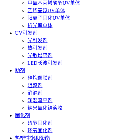
甲氧基丙烯酸酯UV单体
乙烯基醚UV单体
阳离子固化UV单体
折光率单体
UV引发剂
光引发剂
热引发剂
光敏增感剂
LED长波引发剂
助剂
硅烷偶联剂
阻聚剂
消泡剂
润湿流平剂
纳米氧化锆溶胶
固化剂
硫醇固化剂
环氧固化剂
热塑性饱和聚酯