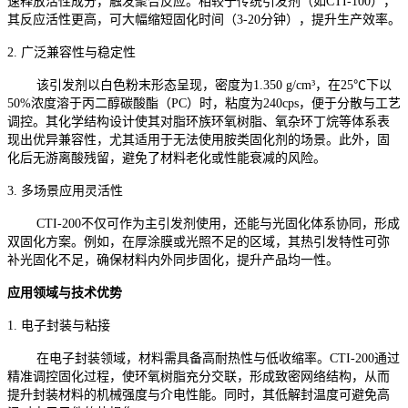
速释放活性成分，触发聚合反应。相较于传统引发剂（如CTI-100），
其反应活性更高，可大幅缩短固化时间（3-20分钟），提升生产效率。
2. 广泛兼容性与稳定性
该引发剂以白色粉末形态呈现，密度为1.350 g/cm³，在25℃下以
50%浓度溶于丙二醇碳酸酯（PC）时，粘度为240cps，便于分散与工艺
调控。其化学结构设计使其对脂环族环氧树脂、氧杂环丁烷等体系表
现出优异兼容性，尤其适用于无法使用胺类固化剂的场景。此外，固
化后无游离酸残留，避免了材料老化或性能衰减的风险。
3. 多场景应用灵活性
CTI-200不仅可作为主引发剂使用，还能与光固化体系协同，形成
双固化方案。例如，在厚涂膜或光照不足的区域，其热引发特性可弥
补光固化不足，确保材料内外同步固化，提升产品均一性。
应用领域与技术优势
1. 电子封装与粘接
在电子封装领域，材料需具备高耐热性与低收缩率。CTI-200通过
精准调控固化过程，使环氧树脂充分交联，形成致密网络结构，从而
提升封装材料的机械强度与介电性能。同时，其低解封温度可避免高