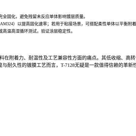
涂层完全固化，避免残留未反应单体影响镀层质量。
AM324）以提高固化速率；若用于粘接场景，可搭配柔性单体以平衡附
h）或高温高湿循环测试，验证涂层稳定性。
底涂材料在附着力、耐温性及工艺兼容性方面的痛点。其低收缩、
与耐久性的镀膜工艺而言，T-7128无疑是一款值得信赖的革新