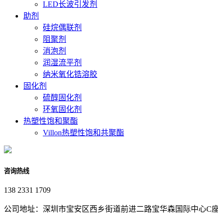
LED长波引发剂
助剂
硅烷偶联剂
阻聚剂
消泡剂
润湿流平剂
纳米氧化锆溶胶
固化剂
硫醇固化剂
环氧固化剂
热塑性饱和聚酯
Villon热塑性饱和共聚酯
咨询热线
138 2331 1709
公司地址：深圳市宝安区西乡街道前进二路宝华森国际中心C座3