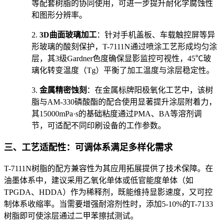
等配套树脂的协同使用，可进一步提升耐化学腐蚀性
和图形分辨率。
2.
3D曲面玻璃加工
：针对手机盖板、车载触控屏等异
形玻璃的酸刻保护，T-7111N通过喷涂工艺形成均匀涂
层，其3级Gardner色度确保显影监控可视性，45℃玻
璃化转变温度（Tg）平衡了加工温度与涂层稳定性。
3.
金属精密蚀刻
：在金属标牌阳极氧化工艺中，该树
脂与AM-330磷酸酯的配合使用显著提升涂层附着力，
其15000mPa·s的基础粘度通过PMA、BA等溶剂调
节，可适配不同印刷设备的工作参数。
三、工艺适配性：可调体系满足多样化需求
T-7111N树脂的配方兼容性为其应用拓展提供了技术保障。在
油墨体系中，建议采用乙氧化单体或低官能度单体（如
TPGDA、HDDA）作为稀释剂，既能维持显影速度，又可控
制体系收缩率。当需要增强耐溶剂性时，添加5-10%的T-7133
树脂即可使涂层通过二甲苯擦拭测试。