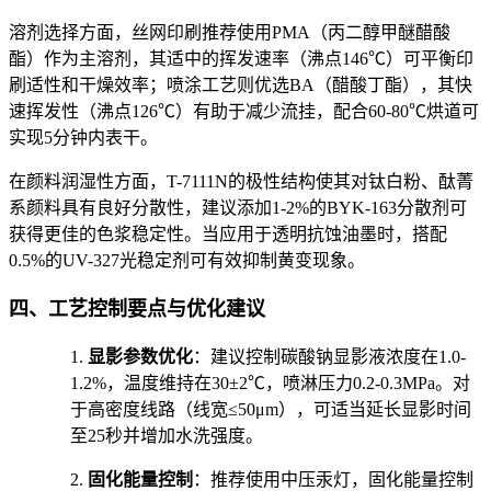
溶剂选择方面，丝网印刷推荐使用PMA（丙二醇甲醚醋酸
酯）作为主溶剂，其适中的挥发速率（沸点146℃）可平衡印
刷适性和干燥效率；喷涂工艺则优选BA（醋酸丁酯），其快
速挥发性（沸点126℃）有助于减少流挂，配合60-80℃烘道可
实现5分钟内表干。
在颜料润湿性方面，T-7111N的极性结构使其对钛白粉、酞菁
系颜料具有良好分散性，建议添加1-2%的BYK-163分散剂可
获得更佳的色浆稳定性。当应用于透明抗蚀油墨时，搭配
0.5%的UV-327光稳定剂可有效抑制黄变现象。
四、工艺控制要点与优化建议
1.
显影参数优化
：建议控制碳酸钠显影液浓度在1.0-
1.2%，温度维持在30±2℃，喷淋压力0.2-0.3MPa。对
于高密度线路（线宽≤50μm），可适当延长显影时间
至25秒并增加水洗强度。
2.
固化能量控制
：推荐使用中压汞灯，固化能量控制