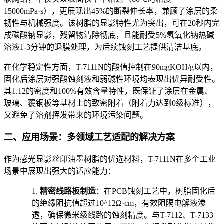
15000mPa·s），更展现出45%的断裂伸长率，兼顾了涂层的柔
韧性与机械强度。该树脂的显影特性尤为突出，可在20秒内完
成碳酸钠显影，残留物清除彻底，且能耐受5%氢氧化钠热碱
溶液1-3分钟的退膜处理，为后续蚀刻工艺提供清洁基底。
在化学稳定性方面，T-7111N的酸值控制在90mgKOH/g以内，
固化后涂层对强酸蚀刻液和弱碱性环境均表现出优异耐受性。
其1.12的密度和100%有效含量特性，既保证了涂层在金属、
玻璃、覆铜板等基材上的致密附着（附着力达到0级标准），
又避免了溶剂挥发带来的环境污染问题。
二、应用场景：多领域工艺适配的解决方案
作为感光显影丝印油墨树脂的优选材料，T-7111N在多个工业
场景中展现出强大的适应能力：
1.
精密线路板制造
：在PCB蚀刻工艺中，树脂固化后
的绝缘阻抗值超过10^12Ω·cm，有效阻隔电解液渗
透，确保微米级线路的蚀刻精度。与T-7112、T-7133