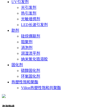
UV引发剂
光引发剂
热引发剂
光敏增感剂
LED长波引发剂
助剂
硅烷偶联剂
阻聚剂
消泡剂
润湿流平剂
纳米氧化锆溶胶
固化剂
硫醇固化剂
环氧固化剂
热塑性饱和聚酯
Villon热塑性饱和共聚酯
咨询热线