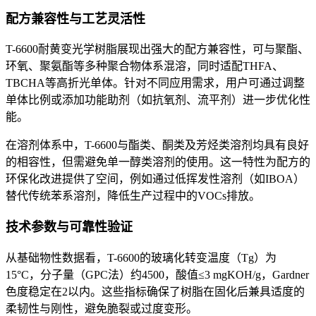
配方兼容性与工艺灵活性
T-6600耐黄变光学树脂展现出强大的配方兼容性，可与聚酯、
环氧、聚氨酯等多种聚合物体系混溶，同时适配THFA、
TBCHA等高折光单体。针对不同应用需求，用户可通过调整
单体比例或添加功能助剂（如抗氧剂、流平剂）进一步优化性
能。
在溶剂体系中，T-6600与酯类、酮类及芳烃类溶剂均具有良好
的相容性，但需避免单一醇类溶剂的使用。这一特性为配方的
环保化改进提供了空间，例如通过低挥发性溶剂（如IBOA）
替代传统苯系溶剂，降低生产过程中的VOCs排放。
技术参数与可靠性验证
从基础物性数据看，T-6600的玻璃化转变温度（Tg）为
15°C，分子量（GPC法）约4500，酸值≤3 mgKOH/g，Gardner
色度稳定在2以内。这些指标确保了树脂在固化后兼具适度的
柔韧性与刚性，避免脆裂或过度变形。