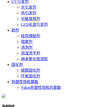
UV引发剂
光引发剂
热引发剂
光敏增感剂
LED长波引发剂
助剂
硅烷偶联剂
阻聚剂
消泡剂
润湿流平剂
纳米氧化锆溶胶
固化剂
硫醇固化剂
环氧固化剂
热塑性饱和聚酯
Villon热塑性饱和共聚酯
咨询热线