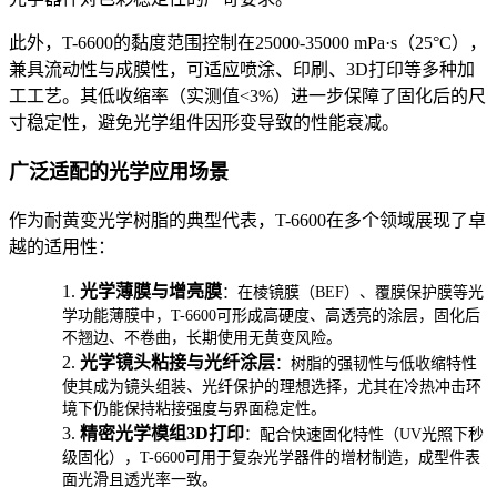
此外，T-6600的黏度范围控制在25000-35000 mPa·s（25°C），
兼具流动性与成膜性，可适应喷涂、印刷、3D打印等多种加
工工艺。其低收缩率（实测值<3%）进一步保障了固化后的尺
寸稳定性，避免光学组件因形变导致的性能衰减。
广泛适配的光学应用场景
作为耐黄变光学树脂的典型代表，T-6600在多个领域展现了卓
越的适用性：
1.
光学薄膜与增亮膜
：在棱镜膜（BEF）、覆膜保护膜等光
学功能薄膜中，T-6600可形成高硬度、高透亮的涂层，固化后
不翘边、不卷曲，长期使用无黄变风险。
2.
光学镜头粘接与光纤涂层
：树脂的强韧性与低收缩特性
使其成为镜头组装、光纤保护的理想选择，尤其在冷热冲击环
境下仍能保持粘接强度与界面稳定性。
3.
精密光学模组3D打印
：配合快速固化特性（UV光照下秒
级固化），T-6600可用于复杂光学器件的增材制造，成型件表
面光滑且透光率一致。