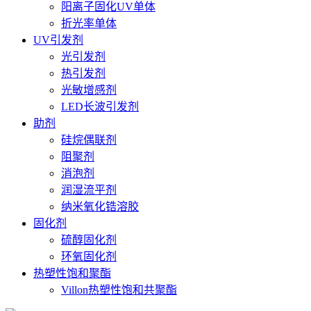
阳离子固化UV单体
折光率单体
UV引发剂
光引发剂
热引发剂
光敏增感剂
LED长波引发剂
助剂
硅烷偶联剂
阻聚剂
消泡剂
润湿流平剂
纳米氧化锆溶胶
固化剂
硫醇固化剂
环氧固化剂
热塑性饱和聚酯
Villon热塑性饱和共聚酯