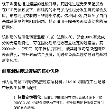
现了陶瓷粘接过渡层的性能升级。其固化过程无需高温加热，
在LED光源触发下，树脂内的阳离子活性组分发生链式聚合反
应，形成高度交联的三维网络结构。这种固化机制避免了自由
基体系常见的氧阻聚问题，特别适用于陶瓷表面致密结构的深
层固化。
该树脂的玻璃化转变温度（Tg）达到65℃，配合100%有效成
分的无溶剂特性，可在固化后形成致密且稳定的过渡层。其
2000mPa·s（25℃）的中低粘度特性，使其能够均匀渗透陶瓷
表面微孔，提升界面结合强度，同时避免高温烧结导致的基材
形变风险。
耐高温粘接过渡层的核心优势
作为耐高温UV陶瓷粘接过渡层材料，U-9101树脂在工业场景
中展现出多重适配性：
1.
热稳定性强化
：固化后的树脂层在持续高温环境下（如
200℃以内）仍能保持结构完整性，避免因热膨胀系数差异引
发的界面剥离。