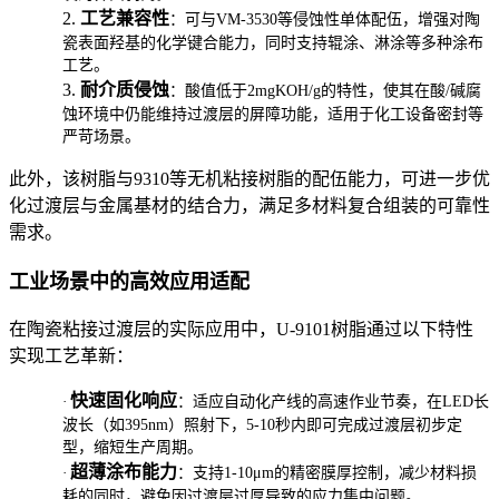
2.
工艺兼容性
：可与VM-3530等侵蚀性单体配伍，增强对陶
瓷表面羟基的化学键合能力，同时支持辊涂、淋涂等多种涂布
工艺。
3.
耐介质侵蚀
：酸值低于2mgKOH/g的特性，使其在酸/碱腐
蚀环境中仍能维持过渡层的屏障功能，适用于化工设备密封等
严苛场景。
此外，该树脂与9310等无机粘接树脂的配伍能力，可进一步优
化过渡层与金属基材的结合力，满足多材料复合组装的可靠性
需求。
工业场景中的高效应用适配
在陶瓷粘接过渡层的实际应用中，U-9101树脂通过以下特性
实现工艺革新：
快速固化响应
·
：适应自动化产线的高速作业节奏，在LED长
波长（如395nm）照射下，5-10秒内即可完成过渡层初步定
型，缩短生产周期。
超薄涂布能力
·
：支持1-10μm的精密膜厚控制，减少材料损
耗的同时，避免因过渡层过厚导致的应力集中问题。