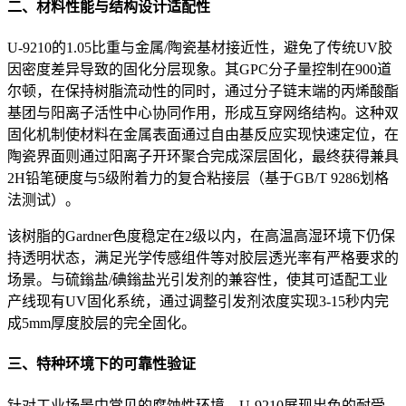
二、材料性能与结构设计适配性
U-9210的1.05比重与金属/陶瓷基材接近性，避免了传统UV胶
因密度差异导致的固化分层现象。其GPC分子量控制在900道
尔顿，在保持树脂流动性的同时，通过分子链末端的丙烯酸酯
基团与阳离子活性中心协同作用，形成互穿网络结构。这种双
固化机制使材料在金属表面通过自由基反应实现快速定位，在
陶瓷界面则通过阳离子开环聚合完成深层固化，最终获得兼具
2H铅笔硬度与5级附着力的复合粘接层（基于GB/T 9286划格
法测试）。
该树脂的Gardner色度稳定在2级以内，在高温高湿环境下仍保
持透明状态，满足光学传感组件等对胶层透光率有严格要求的
场景。与硫鎓盐/碘鎓盐光引发剂的兼容性，使其可适配工业
产线现有UV固化系统，通过调整引发剂浓度实现3-15秒内完
成5mm厚度胶层的完全固化。
三、特种环境下的可靠性验证
针对工业场景中常见的腐蚀性环境，U-9210展现出色的耐受