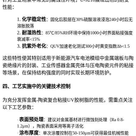
性能：
1.
化学稳定性
：固化后胶层在30%硫酸溶液浸泡240小时后无
溶胀脱落
2.
耐湿热性
：85℃/85%RH环境中保持1000小时界面粘接强度
衰减率<15%
3.
抗紫外老化
：QUV加速老化测试300小时黄变指数Δb<1.5
这些特性使其特别适用于新能源汽车电池模组中金属端板与陶
瓷绝缘片的封装、工业传感器金属壳体与压电陶瓷元件的粘接
等场景，在保持结构强度的同时实现长期环境防护。
四、工艺实施中的关键技术控制
为充分发挥金属-陶瓷复合粘接UV胶树脂的性能，需重点关注
以下工艺参数：
表面预处理
·
：建议对金属基材进行微蚀刻处理（Ra 0.8-
1.2μm），陶瓷表面采用等离子活化
涂布厚度
·
：单次涂覆控制在50-150μm可获得最佳机械性能