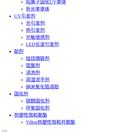
阳离子固化UV单体
折光率单体
UV引发剂
光引发剂
热引发剂
光敏增感剂
LED长波引发剂
助剂
硅烷偶联剂
阻聚剂
消泡剂
润湿流平剂
纳米氧化锆溶胶
固化剂
硫醇固化剂
环氧固化剂
热塑性饱和聚酯
Villon热塑性饱和共聚酯