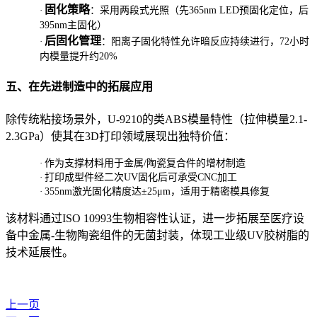
固化策略
·
：采用两段式光照（先365nm LED预固化定位，后
395nm主固化）
后固化管理
·
：阳离子固化特性允许暗反应持续进行，72小时
内模量提升约20%
五、在先进制造中的拓展应用
除传统粘接场景外，U-9210的类ABS模量特性（拉伸模量2.1-
2.3GPa）使其在3D打印领域展现出独特价值：
·
作为支撑材料用于金属/陶瓷复合件的增材制造
·
打印成型件经二次UV固化后可承受CNC加工
·
355nm激光固化精度达±25μm，适用于精密模具修复
该材料通过ISO 10993生物相容性认证，进一步拓展至医疗设
备中金属-生物陶瓷组件的无菌封装，体现工业级UV胶树脂的
技术延展性。
上一页