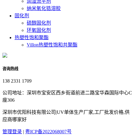
润湿流平剂
纳米氧化锆溶胶
固化剂
硫醇固化剂
环氧固化剂
热塑性饱和聚酯
Villon热塑性饱和共聚酯
咨询热线
138 2331 1709
公司地址：深圳市宝安区西乡街道前进二路宝华森国际中心C
座306
深圳市优阳科技有限公司|UV单体生产厂家,工厂批发价格,供
应商哪家好
管理登录
|
粤ICP备2022068007号