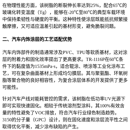
在物理性能方面，该树脂的断裂伸长率达到25%，配合65℃的
玻璃化转变温度（Tg），能够在-20℃至80℃的典型车载环境
中保持柔韧性与硬度的平衡。这种特性使涂层既能抵抗频繁接
触摩擦，又可适应温差引起的基材形变，避免脆裂问题。
二、汽车内饰涂层的工艺适配优势
汽车内饰部件的制造通常涉及PVC、TPU等软质基材，这对涂
层的附着力和固化效率提出了更高要求。TR-1116P在60℃条
件下的黏度值为1535mPa·s，适合辊涂、喷涂等工业化涂布工
艺，可在复杂曲面基材上形成均匀膜层。其与聚氨酯、环氧树
脂等聚合物的良好相容性，为复合涂层体系的开发提供了更多
可能性。
针对汽车产线对能耗管控的需求，该树脂在低功率UV光源下
即可实现快速固化。相较于传统溶剂型涂料，其100%有效含
量的特性避免了VOC排放，符合汽车行业绿色制造趋势。
3150的分子量（GPC）设计，则在固化速度和涂层流平性之间
取得优化平衡，减少涂布缺陷的产生。