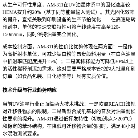
从生产可行性角度，AM-311在UV油墨体系中的固化速度较
HEMA提升约20%（基于同等能量输入测试）。其光固化效率
的提升，直接关联到印刷设备的生产节拍优化——在高速轮转
印刷中，单体的快速交联特性可将产线速度提高至120-
150m/min，同时保持油墨完全固化。
成本控制方面，AM-311的性价比优势体现在两方面：一是作
为高折射率单体，可减少钛白粉等昂贵颜料用量（在白色油墨
中折射率匹配度提升15%）；二是其稀释能力可降低30%以上
的活性稀释剂添加需求。这对需要严格成本管控的大批量印刷
订单（如食品包装、日化标签等）具有实质价值。
技术升级与行业趋势响应
当前UV油墨行业正面临两大技术挑战：一是欧盟REACH法规
对迁移性物质的限制，二是新型合成纸基材的普及对油墨耐候
性要求的提升。AM-311通过低挥发特性（初始沸点＞200℃）
和稳定的苯环结构，在降低可迁移物含量的同时，满足48小时
水浸泡测试要求。