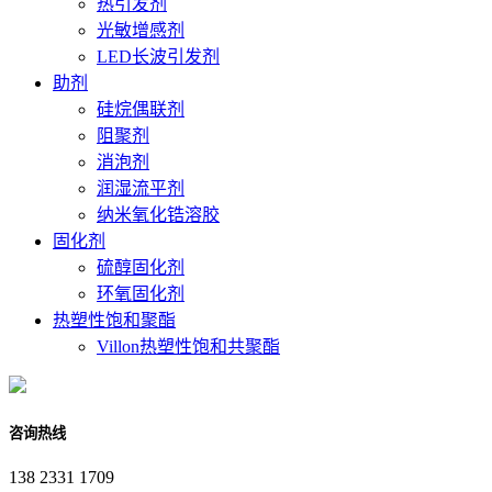
热引发剂
光敏增感剂
LED长波引发剂
助剂
硅烷偶联剂
阻聚剂
消泡剂
润湿流平剂
纳米氧化锆溶胶
固化剂
硫醇固化剂
环氧固化剂
热塑性饱和聚酯
Villon热塑性饱和共聚酯
咨询热线
138 2331 1709