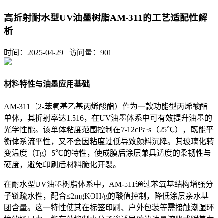
高折射耐水型UV油墨树脂AM-311的工艺适配性解
析
时间：2025-04-29 访问量：
901
材料特性与油墨应用基础
AM-311（2-苯氧基乙基丙烯酸酯）作为一款功能型丙烯酸酯
单体，其折射率达1.516，在UV油墨体系中可有效提升油墨的
光学性能。该单体粘度范围控制在7-12cPa·s（25℃），既能平
衡体系流平性，又不会因粘度过低导致颜料沉降。其玻璃化转
变温度（Tg）5℃的特性，使成膜后涂层兼具适度的柔韧性与
硬度，避免印刷后材料脆化开裂。
在耐水型UV油墨树脂体系中，AM-311通过苯氧基结构增强分
子链疏水性，配合≤2mgKOH/g的酸值控制，降低涂层亲水基
团含量。这一特性使其在标签印刷、户外包装等需接触潮湿环