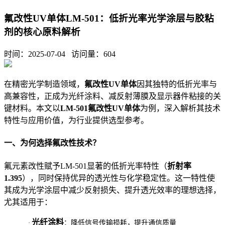
氟改性UV单体LM-501：低折光率光学涂层与胶粘
剂的核心原料解析
时间：2025-07-04 访问量：
604
在精密光学制造领域，
氟改性UV单体
因其独特的低折光率与
高兼容性，正成为光纤涂料、减反射薄膜及显示器件粘接的关
键材料。本文以
LM-501氟改性UV单体
为例，深入解析其技术
特性与应用价值，为行业提供选型参考。
一、为何选择氟改性技术？
氟元素改性赋予LM-501显著的低折光率特性（
折射率
1.395
），同时保持优异的透光性与化学稳定性。这一特性使
其成为光学涂层中减少反射损失、提升透光效率的理想选择，
尤其适用于：
光纤涂料
·
：降低信号传输损耗，提升通信质量