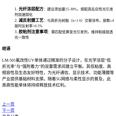
1.
光纤涂层配方
：建议添加量15-30%，搭配高反应性光引发
剂加速固化
2.
减反射膜工艺
：与高折光树脂（n>1.6）交替涂布，层数≥4
层时反射率<0.5%
3.
胶粘剂注意事项
：需匹配低黄变光引发剂，维持粘接层透
光一致性
结语
LM-501氟改性UV单体通过精准的分子设计，在光学涂层“低
折光率”与“强附着力”的双重需求间建立平衡。其低粘度、高
相容性及生态友好特性，为光纤通信、显示技术、功能薄膜等
产业提供基础材料支撑。随着5G网络与柔性显示的普及，此
类高性能单体将持续释放技术红利。
上一页
下一页