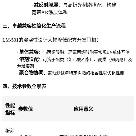
减反射膜层
：与高折光树脂搭配，构建
·
宽带AR涂层体系
三、卓越兼容性简化生产流程
LM-501的混溶性设计大幅降低配方开发门槛：
单体兼容
·
：与丙烯酸酯、环氧丙烯酸酯等常规UV单体互溶
溶剂适配
·
：可溶于酯类（如乙酸乙酯）、酮类（如丙酮）及
芳烃溶剂
聚合物协同
·
：需预测试与特定树脂的相容性以优化性能
四、技术参数全景表
性能
参数值
应用意义
指标
折射