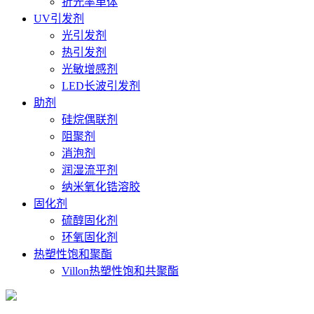
折光率单体
UV引发剂
光引发剂
热引发剂
光敏增感剂
LED长波引发剂
助剂
硅烷偶联剂
阻聚剂
消泡剂
润湿流平剂
纳米氧化锆溶胶
固化剂
硫醇固化剂
环氧固化剂
热塑性饱和聚酯
Villon热塑性饱和共聚酯