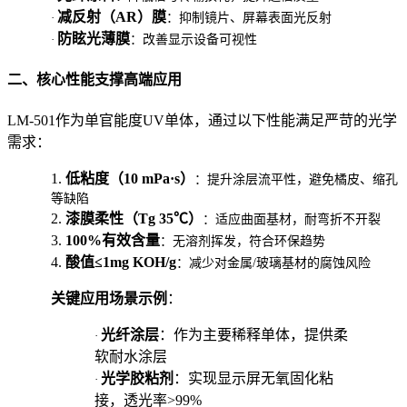
减反射（AR）膜
·
：抑制镜片、屏幕表面光反射
防眩光薄膜
·
：改善显示设备可视性
二、核心性能支撑高端应用
LM-501作为单官能度UV单体，通过以下性能满足严苛的光学
需求：
1.
低粘度（10 mPa·s）
：提升涂层流平性，避免橘皮、缩孔
等缺陷
2.
漆膜柔性（Tg 35℃）
：适应曲面基材，耐弯折不开裂
3.
100%有效含量
：无溶剂挥发，符合环保趋势
4.
酸值≤1mg KOH/g
：减少对金属/玻璃基材的腐蚀风险
关键应用场景示例
：
光纤涂层
：作为主要稀释单体，提供柔
·
软耐水涂层
光学胶粘剂
：实现显示屏无氧固化粘
·
接，透光率>99%