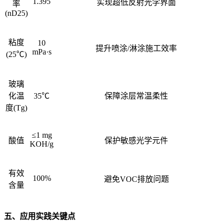
1.395
实现超低反射光学界面
率
(nD25)
粘度
10
提升喷涂/淋涂施工效率
mPa·s
(25℃)
玻璃
化温
35℃
保障涂层常温柔性
度(Tg)
≤1 mg
酸值
保护敏感光学元件
KOH/g
有效
100%
避免VOC排放问题
含量
五、应用实践关键点