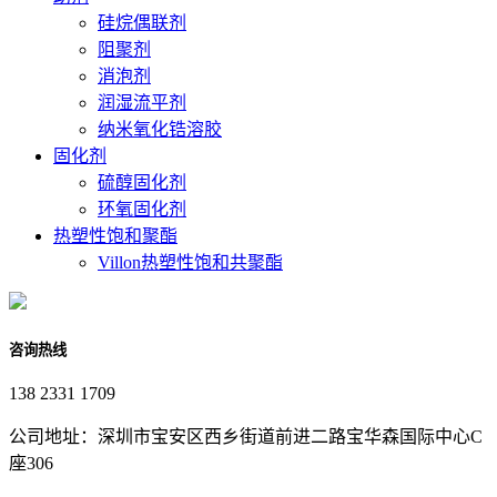
硅烷偶联剂
阻聚剂
消泡剂
润湿流平剂
纳米氧化锆溶胶
固化剂
硫醇固化剂
环氧固化剂
热塑性饱和聚酯
Villon热塑性饱和共聚酯
咨询热线
138 2331 1709
公司地址：深圳市宝安区西乡街道前进二路宝华森国际中心C
座306