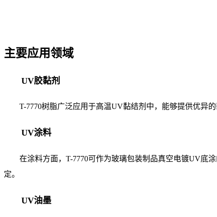
主要应用领域
UV胶黏剂
T-7770树脂广泛应用于高温UV黏结剂中，能够提供
UV涂料
在涂料方面，
T-7770可作为玻璃包装制品真空电镀U
定。
UV油墨