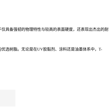
脂不仅具备强韧的物理特性与较高的表面硬度，还表现出杰出的耐
的优选树脂。无论是在UV胶黏剂、涂料还是油墨体系中，T-