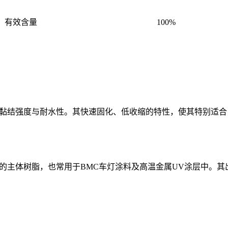
有效含量
100%
优异的黏结强度与耐水性。其快速固化、低收缩的特性，使其特别适
V底涂的主体树脂，也常用于BMC车灯涂料及高温金属UV涂层中