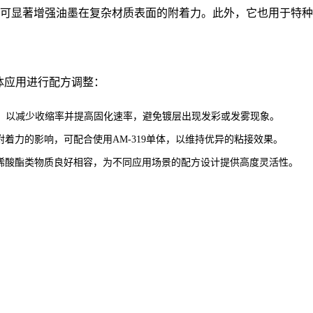
，可显著增强油墨在复杂材质表面的附着力。此外，它也用于特种
具体应用进行配方调整：
使用，以减少收缩率并提高固化速率，避免镀层出现发彩或发雾现象。
附着力的影响，可配合使用
AM-319单体，以维持优异的粘接效果。
烯酸酯类物质良好相容，为不同应用场景的配方设计提供高度灵活性。