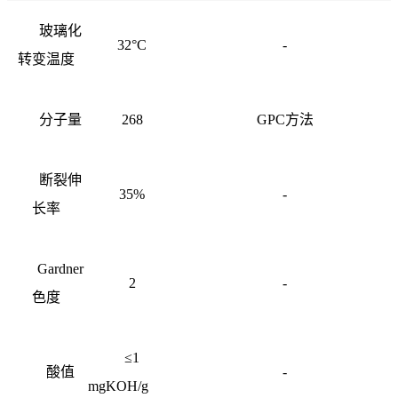
玻璃化
32°C
-
转变温度
分子量
268
GPC方法
断裂伸
35%
-
长率
Gardner
2
-
色度
≤1
酸值
-
mgKOH/g