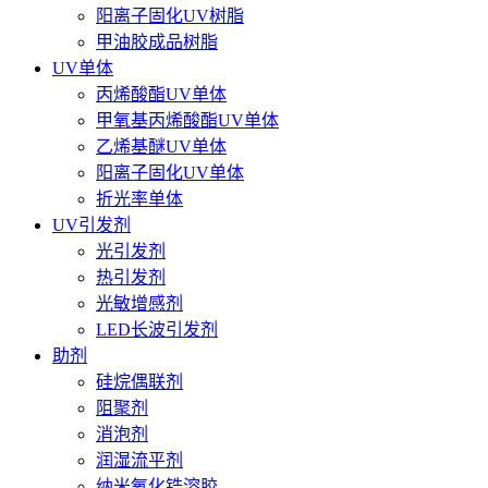
阳离子固化UV树脂
甲油胶成品树脂
UV单体
丙烯酸酯UV单体
甲氧基丙烯酸酯UV单体
乙烯基醚UV单体
阳离子固化UV单体
折光率单体
UV引发剂
光引发剂
热引发剂
光敏增感剂
LED长波引发剂
助剂
硅烷偶联剂
阻聚剂
消泡剂
润湿流平剂
纳米氧化锆溶胶