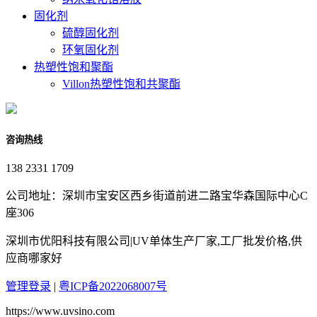
固化剂
硫醇固化剂
环氧固化剂
热塑性饱和聚酯
Villon热塑性饱和共聚酯
咨询热线
138 2331 1709
公司地址：深圳市宝安区西乡街道前进二路宝华森国际中心C
座306
深圳市优阳科技有限公司|UV单体生产厂家,工厂批发价格,供
应商哪家好
管理登录
|
粤ICP备2022068007号
https://www.uvsino.com