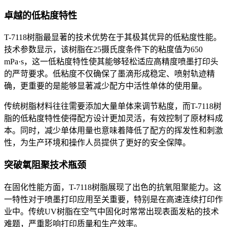
卓越的低粘度特性
T-7118树脂最显著的技术优势在于其极其优异的低粘度性能。
技术参数显示，该树脂在25摄氏度条件下的粘度值为650
mPa·s，这一低粘度特性使其能够轻松适应高精度喷墨打印头
的严苛要求。低粘度不仅确保了墨滴形成稳定、喷射轨迹精
确，更重要的是能够显著减少配方中活性单体的使用量。
传统树脂材料往往需要添加大量单体来调节粘度，而
T-7118树
脂的低粘度特性使得配方设计更加灵活，有效控制了原材料成
本。同时，减少单体用量也意味着降低了配方的挥发性和刺激
性，为生产环境和操作人员提供了更好的安全保障。
突破氧阻聚技术瓶颈
在固化性能方面，
T-7118
树脂展现了出色的抗氧阻聚能力。这
一特性对于喷墨打印应用至关重要，特别是在高速连续打印作
业中。传统
UV树脂在空气中固化时常常出现表面发粘的技术
难题，严重影响打印质量和生产效率。