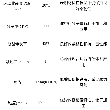
表明材料在低温下仍保持良
玻璃化转变温度
-20°C
(Tg)
好柔韧性
适中的分子量有利于加工和
900
分子量
(MW)
应用
45%
断裂伸长率
良好的柔韧性和抗冲击性能
色泽浅淡，适合浅色体系应
1
颜色
(Gardner)
用
低酸值保护设备，减少腐蚀
≤2 mgKOH/g
酸值
风险
优异的低粘度特性，便于加
650 mPa·s
粘度
(25°C)
工