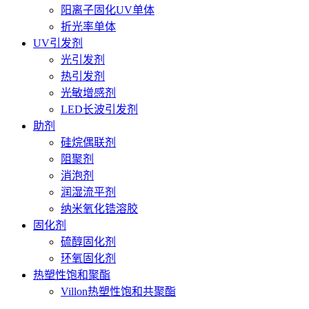
阳离子固化UV单体
折光率单体
UV引发剂
光引发剂
热引发剂
光敏增感剂
LED长波引发剂
助剂
硅烷偶联剂
阻聚剂
消泡剂
润湿流平剂
纳米氧化锆溶胶
固化剂
硫醇固化剂
环氧固化剂
热塑性饱和聚酯
Villon热塑性饱和共聚酯