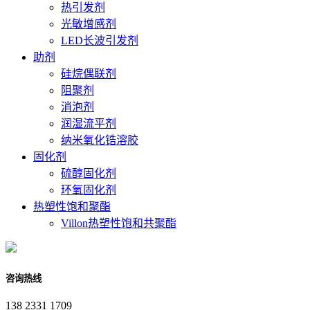
热引发剂
光敏增感剂
LED长波引发剂
助剂
硅烷偶联剂
阻聚剂
消泡剂
润湿流平剂
纳米氧化锆溶胶
固化剂
硫醇固化剂
环氧固化剂
热塑性饱和聚酯
Villon热塑性饱和共聚酯
咨询热线
138 2331 1709