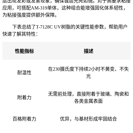
层出现发彩或发雾现象，确保镀层光亮如镜。对于高要求粘接
应用，可搭配AM-319单体，这种组合能增强固化体系韧性，
为粘接强度提供额外保障。
下表总结了
T-7128C UV树脂的关键性能参数，帮助用户
快速了解其特性：
性能指标
描述
在
230摄氏度下持续2小时不黄变、不失
耐温性
光
无需前处理，直接附着于玻璃、陶瓷和
附着力
各类金属表面
百格附着力
优异，与基材形成牢固结合