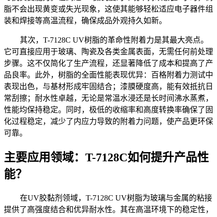
脂不会出现黄变或失光现象，这使其能够轻松适应电子器件组
装和焊接等高温流程，确保成品外观持久如新。
其次，
T-7128C UV树脂的革命性附着力是其最大亮点。
它可直接应用于玻璃、陶瓷及各类金属表面，无需任何前处理
步骤。这不仅简化了生产流程，还显著降低了成本和提高了产
品良率。此外，树脂的全面性能表现优异：百格附着力测试中
表现出色，与基材形成牢固结合；漆膜硬度高，能有效抵抗日
常刮擦；耐水性卓越，无论是常温水浸还是长时间沸水蒸煮，
性能均保持稳定。同时，极低的收缩率和高度转换率确保了固
化过程稳定，减少了内应力导致的附着力问题，使产品更环保
可靠。
主要应用领域：
T-7128C如何提升产品性
能？
在
UV胶黏剂领域，T-7128C UV树脂为玻璃与金属的粘接
提供了高强度结合和优异耐水性。其在高温环境下的稳定性，