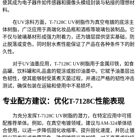
使其成为电子器件如传感器和摄像头模组封装与粘接的理想材
料。
在
UV涂料方面，T-7128C UV树脂作为真空电镀的底涂主
体树脂，广泛应用于高端化妆品瓶和酒瓶等玻璃包装制品。它
不仅与玻璃基材形成强力附着力，还为镀层提供坚实基础，防
止脱落或变色，同时耐水煮性能保证了产品在各种条件下的耐
久性。
对于
UV油墨应用，T-7128C UV树脂用于金属印铁，如食
品罐、饮料罐和礼品盒的辊涂或胶印油墨中。它赋予油墨层出
色韧性，使其能够耐受蒸煮灭菌过程，并通过严格的韧性冲击
测试，确保包装在运输和使用中不易损坏。
专业配方建议：优化
T-7128C性能表现
为充分发挥
T-7128C UV树脂的潜力，在特定应用中可搭
配推荐单体。例如，在真空电镀领域，建议与AM-324单体结
合使用，以进一步降低固化收缩率、提升固化速度，并防止镀