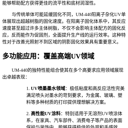
能够帮助配方获得更佳的流平性和底材润湿性。
与传统
单体
可能延缓固化不同，
UM-440
阳离子杂化
UV单
体
展现出超越树脂的固化速度。在阳离子固化体系中，其反应
速度甚至超过许多主体树脂，不仅不会影响主体配方的固化反
应，反而能作为促固剂，全面提升生产线的运行效率。这种特
性对于改善光照射不到区域的阴影固化效果具有重要意义。
多功能应用：覆盖高端
UV领域
UM-440的独特性能组合使其在多个高要求应用领域展现
出卓越表现：
1.
UV喷墨墨水领域
：极低粘度和高反应活性完美
满足喷头对墨水的苛刻要求，为金属、玻璃、塑
料等多种材质的打印提供理想解决方案。
2.
高性能
UV涂料
：特别适用于无溶剂
UV喷涂体
系，在家具、汽车部件、消费电子等产品的表面
保护与装饰中，能够获得极佳的外观和手感效