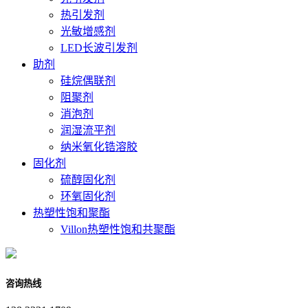
热引发剂
光敏增感剂
LED长波引发剂
助剂
硅烷偶联剂
阻聚剂
消泡剂
润湿流平剂
纳米氧化锆溶胶
固化剂
硫醇固化剂
环氧固化剂
热塑性饱和聚酯
Villon热塑性饱和共聚酯
咨询热线