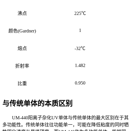
沸点
225℃
1
颜色
(Gardner)
熔点
-32℃
1.482
折射率
0.950
比重
与传统
单体
的本质区别
UM-440
阳离子杂化
UV单体
与传统
单体
的最大区别在于其
多功能性。传统
单体
往往功能单一，可能在降低粘度的同时牺