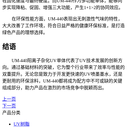
牲固化速度与最终硬度。而
UM-440作为多功能
单体
，能够同
步实现降粘、促固、增强三大功能，产生
1+1>2的协同效应。
在环保性能方面，
UM-440表现出无刺激性气味的特性，
大大改善了工作环境，符合日益严格的健康环保标准，是打造
绿色产品的理想选择。
结语
UM-440阳离子杂化UV
单体
代表了
UV技术发展的创新方
向。通过基础材料的突破，它为整个行业带来了效率与性能的
双重提升。无论您是致力于开发更快速的UV喷墨墨水，还是
更耐用的环保涂料，UM-440都将成为配方中不可或缺的关键
组成部分，助力产品在激烈的市场竞争中脱颖而出。
上一页
下一页
产品分类
UV树脂