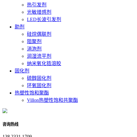
热引发剂
光敏增感剂
LED长波引发剂
助剂
硅烷偶联剂
阻聚剂
消泡剂
润湿流平剂
纳米氧化锆溶胶
固化剂
硫醇固化剂
环氧固化剂
热塑性饱和聚酯
Villon热塑性饱和共聚酯
咨询热线
138 2331 1709