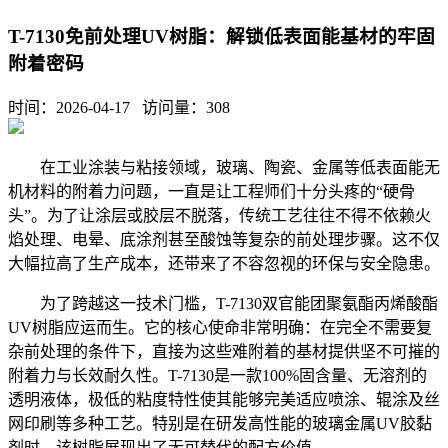
T-7130免前处理UV树脂：解锁低表面能基材的牢固
附着密码
时间：2026-04-17 访问量：
308
在工业涂装与粘接领域，玻璃、陶瓷、金属等低表面能无
机材料的附着力问题，一直是让工程师们十分头疼的“硬骨
头”。为了让涂层或胶层不脱落，传统工艺往往不得不依赖火
焰处理、电晕、底涂剂甚至酸蚀等复杂的前处理步骤。这不仅
大幅拉高了生产成本，还带来了不容忽视的环保与安全隐患。
为了跨越这一技术门槛，T-7130双官能团聚氨酯丙烯酸酯
UV树脂应运而生。它的核心使命非常明确：在完全不需要复
杂前处理的条件下，直接为这些难附着的基材提供坚不可摧的
附着力与长效耐久性。T-7130是一款100%固含量、无溶剂的
透明液体，极低的粘度特性使其能够完美适应喷涂、辊涂及丝
网印刷等多种工艺。特别是在研发高性能的玻璃金属UV胶黏
剂时，该树脂展现出了无可替代的配方价值。