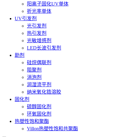
阳离子固化UV单体
折光率单体
UV引发剂
光引发剂
热引发剂
光敏增感剂
LED长波引发剂
助剂
硅烷偶联剂
阻聚剂
消泡剂
润湿流平剂
纳米氧化锆溶胶
固化剂
硫醇固化剂
环氧固化剂
热塑性饱和聚酯
Villon热塑性饱和共聚酯