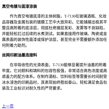
真空电镀与面漆涂装
作为真空电镀底漆的主体树脂，T-7130在玻璃酒瓶、化妆
品容器及金属包装的镀膜工艺中大放异彩。它能铺展出极其平
整且高附着的底涂层，彻底杜绝镀层发彩、发雾等不良缺陷，
并能轻松扛过后续的水煮测试。如果直接用作玻璃、陶瓷或金
属表面的装饰性面漆或保护涂层，甚至完全不需要额外添加任
何附着力助剂。
丝网印刷油墨连接料
在非吸收性的光滑表面，T-7130能够显著提升油墨的附着
牢度。它对颜料和填料的包容性极强，非常适合高色浓度或高
遮盖力的配方体系。在制作酒标、饮料标签等需要长时间耐受
冰水浸泡的印刷品时，其表现始终稳如泰山，轻松满足食品包
装及工业标识对耐久性的严苛要求。
上一页