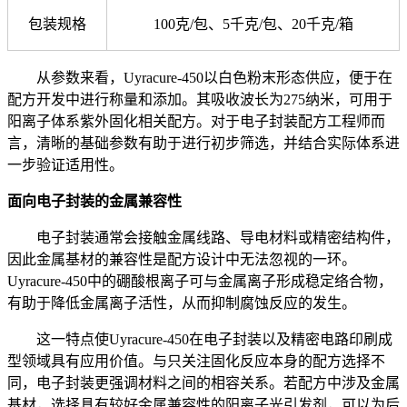
包装规格
100克/包、5千克/包、20千克/箱
从参数来看，
Uyracure-450以白色粉末形态供应，便于在
配方开发中进行称量和添加。其吸收波长为275纳米，可用于
阳离子体系紫外固化相关配方。对于电子封装配方工程师而
言，清晰的基础参数有助于进行初步筛选，并结合实际体系进
一步验证适用性。
面向电子封装的金属兼容性
电子封装通常会接触金属线路、导电材料或精密结构件，
因此金属基材的兼容性是配方设计中无法忽视的一环。
Uyracure-450中的硼酸根离子可与金属离子形成稳定络合物，
有助于降低金属离子活性，从而抑制腐蚀反应的发生。
这一特点使
Uyracure-450在电子封装以及精密电路印刷成
型领域具有应用价值。与只关注固化反应本身的配方选择不
同，电子封装更强调材料之间的相容关系。若配方中涉及金属
基材，选择具有较好金属兼容性的阳离子光引发剂，可以为后