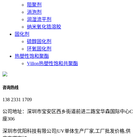
阻聚剂
消泡剂
润湿流平剂
纳米氧化锆溶胶
固化剂
硫醇固化剂
环氧固化剂
热塑性饱和聚酯
Villon热塑性饱和共聚酯
咨询热线
138 2331 1709
公司地址：深圳市宝安区西乡街道前进二路宝华森国际中心C
座306
深圳市优阳科技有限公司|UV单体生产厂家,工厂批发价格,供