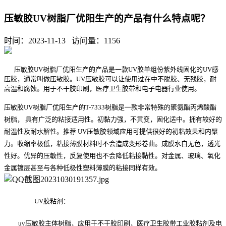
压敏胶UV树脂厂优阳生产的产品有什么特点呢？
时间：2023-11-13 访问量：
1156
压敏胶UV树脂厂优阳生产的产品是一款UV胶单组份紫外线固化的UV感
压胶，通常叫做压敏胶。UV压敏胶可以让使用过在中不脱胶、无残胶，耐
高温和腐蚀。用于不干胶印刷，医疗卫生胶带和电子电器行业使用。
压敏胶UV
树脂厂优阳生产的
T-7333
树脂是一款非常特殊的聚氨酯丙烯酸酯
树脂， 具有广泛的粘接适用性。初黏力强，不黄变，固化适中。拥有较好的
耐温性及耐水解性。推荐
UV
压敏胶领域应用可提供很好的初粘效果和内聚
力。收缩率极低，粘接薄膜材料时不会造成变形卷曲。成膜水白无色，透光
性好。优异的压敏性，反复使用也不会降低粘接黏性。对金属、玻璃、氧化
金属镀层甚至与各种低极性塑料薄膜的粘接同样有效。
UV
胶粘剂：
uv
压敏胶主体树脂，应用于不干胶印刷，医疗卫生胶带工业胶粘剂及电