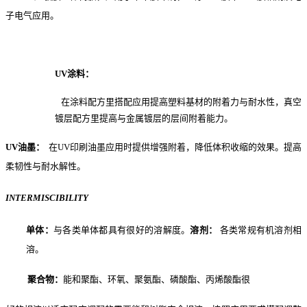
子电气应用。
UV
涂料
：
在涂料配方里搭配应用提高塑料基材的附着力与耐水性，真空
镀层配方里提高与金属镀层的层间附着能力。
UV
油墨
：
在
UV
印刷油墨应用时提供增强附着，降低体积收缩的效果。提高
柔韧性与耐水解性。
INTERMISCIBILITY
单体：
与各类单体都具有很好的溶解度。
溶剂：
各类常规有机溶剂相
溶。
聚合物：
能和聚酯、环氧、聚氨酯、磷酸酯、丙烯酸酯很