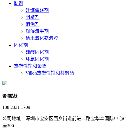
助剂
硅烷偶联剂
阻聚剂
消泡剂
润湿流平剂
纳米氧化锆溶胶
固化剂
硫醇固化剂
环氧固化剂
热塑性饱和聚酯
Villon热塑性饱和共聚酯
咨询热线
138 2331 1709
公司地址：深圳市宝安区西乡街道前进二路宝华森国际中心C
座306