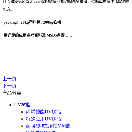
好的相溶以适应配方调配的需要能和树脂完全相溶，按照应用要求搭配调整
配方。
packing
：
20kg
塑料桶
, 200kg
铁桶
更详尽的应用参考资料及
MSDS
备索……
上一页
下一页
产品分类
UV树脂
丙烯酸酯UV树脂
特殊应用UV树脂
耐强酸抗蚀刻UV树脂