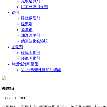
光敏增感剂
LED长波引发剂
助剂
硅烷偶联剂
阻聚剂
消泡剂
润湿流平剂
纳米氧化锆溶胶
固化剂
硫醇固化剂
环氧固化剂
热塑性饱和聚酯
Villon热塑性饱和共聚酯
咨询热线
138 2331 1709