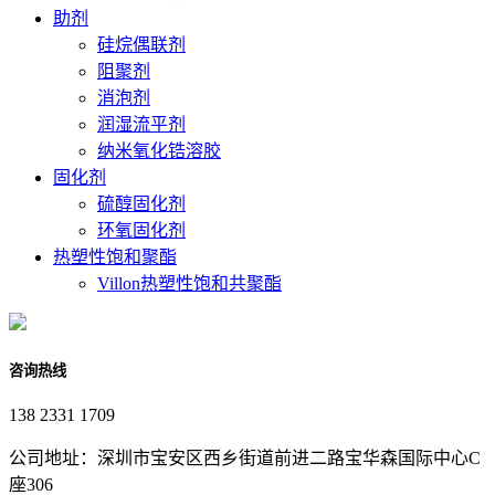
助剂
硅烷偶联剂
阻聚剂
消泡剂
润湿流平剂
纳米氧化锆溶胶
固化剂
硫醇固化剂
环氧固化剂
热塑性饱和聚酯
Villon热塑性饱和共聚酯
咨询热线
138 2331 1709
公司地址：深圳市宝安区西乡街道前进二路宝华森国际中心C
座306