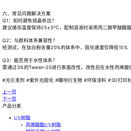
六、常见问题解决方案

Q1：如何避免结晶析出？

建议储存温度保持25±5℃，配制溶液时采用丙二醇甲醚醋酸酯
Q2：与颜料体系兼容性？

经测试，在钛白粉含量20%的体系中，固化速度仅降低15%（
Q3：能否用于水性体系？

需通过3%的Tween-20进行表面改性，改性后在水性丙烯酸体
#光引发剂 #紫外光固化 #噻吩衍生物 #环保涂料 #3D打印材料
上一页
下一页
产品分类
UV树脂
丙烯酸酯UV树脂