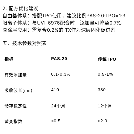
2. 配方优化建议

自由基体系：搭配TPO使用，建议比例PAS-20:TPO=1:3

阳离子体系：与UVI-6976配合时，添加量可降至0.7‰

厚涂层应用：需复合0.2%的ITX作为深层固化促进剂

五、技术参数对照表
PAS-20
指标
传统
TPO
0.1-0.3%
0.5-1%
有效添加量
410
380
吸收波长
(nm)
储存稳定性
24个月
12个月
≤0.5
≥2.0
黄变指数