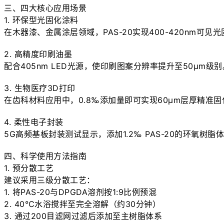
三、四大核心应用场景

1. 环保型光固化涂料

在木器漆、金属涂层领域，PAS-20实现400-420nm可
2. 高精度印刷油墨

配合405nm LED光源，使印刷图案分辨率提升至50μm级别。特
3. 生物医疗3D打印

在齿科材料应用中，0.8‰添加量即可实现60μm层厚精准固化
4. 柔性电子封装

5G高频基板封装测试显示，添加1.2‰ PAS-20的环氧树脂体
四、科学使用方法指南

1. 预分散工艺

建议采用三级分散工艺：

1. 将PAS-20与DPGDA溶剂按1:9比例预混

2. 40℃水浴搅拌至完全溶解（约30分钟）

3. 通过200目滤网过滤后添加至主树脂体系
