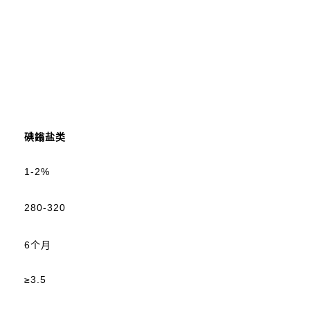
碘鎓盐类
1-2%
280-320
6个月
≥3.5