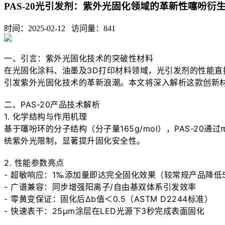
​PAS-20光引发剂：紫外光固化领域的革新性噻吩衍
时间：2025-02-12 访问量：
841
一、引言：紫外光固化技术的突破性材料

在光固化涂料、油墨及3D打印材料领域，光引发剂的性能直接
引发紫外光固化技术的革新浪潮。本文将深入解析这款创新材
二、PAS-20产品技术解析

1. 化学结构与作用机理

基于噻吩环的分子结构（分子量165g/mol），PAS-20通
统紫外光限制，显著提升固化安全性。

2. 性能参数亮点

- 超敏响应：1‰添加量即达完全固化效果（较常规产品降低5
- 广谱兼容：同步增强阳离子/自由基双体系引发效率

- 零黄变保证：固化后Δb值＜0.5（ASTM D2244标准）

- 快速表干：25μm涂层在LED光源下3秒完成表面固化
