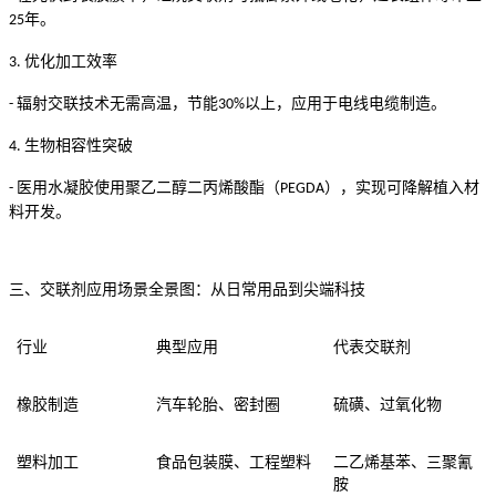
年。
25
优化加工效率
3.
辐射交联技术无需高温，节能
以上，应用于电线电缆制造。
-
30%
生物相容性突破
4.
医用水凝胶使用聚乙二醇二丙烯酸酯（
），实现可降解植入材
-
PEGDA
料开发。
三、
交联剂应用场景全景图：从日常用品到尖端科技
行业
典型应用
代表交联剂
橡胶制造
汽车轮胎、密封圈
硫磺、过氧化物
塑料加工
食品包装膜、工程塑料
二乙烯基苯、三聚氰
胺