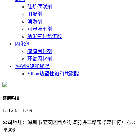
硅烷偶联剂
阻聚剂
消泡剂
润湿流平剂
纳米氧化锆溶胶
固化剂
硫醇固化剂
环氧固化剂
热塑性饱和聚酯
Villon热塑性饱和共聚酯
咨询热线
138 2331 1709
公司地址：深圳市宝安区西乡街道前进二路宝华森国际中心C
座306