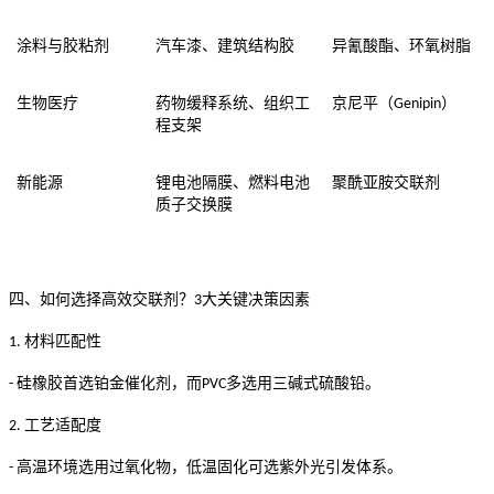
涂料与胶粘剂
汽车漆、建筑结构胶
异氰酸酯、环氧树脂
生物医疗
药物缓释系统、组织工
京尼平（
）
Genipin
程支架
新能源
锂电池隔膜、燃料电池
聚酰亚胺交联剂
质子交换膜
四、如何选择高效交联剂？
大关键决策因素
3
材料匹配性
1.
硅橡胶首选铂金催化剂，而
多选用三碱式硫酸铅。
-
PVC
工艺适配度
2.
高温环境选用过氧化物，低温固化可选紫外光引发体系。
-