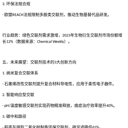
环保法规合规
3.
欧盟
法规限制多胺类交联剂，推动生物基替代品研发。
-
REACH
行业趋势：绿色交联剂需求激增，
年生物衍生交联剂市场份额增
2023
长
（数据来源：
）。
12%
Chemical Weekly
五、未来展望：交联剂技术的
大创新方向
3
纳米复合交联体系
1.
石墨烯改性交联剂提升复合材料导电性，应用于柔性电子器件。
-
智能响应型交联
2.
温度敏感交联剂实现药物精准释放，癌症治疗效率提升
。
- pH/
40%
碳中和路径
3.
稻壳灰提取二氧化硅制备环保交联剂，碳足迹降低
。
-
65%