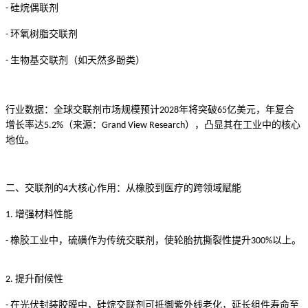
硅烷偶联剂
-
环氧树脂交联剂
-
生物基交联剂（如天然多酚类）
-
行业数据：全球交联剂市场规模预计
年将突破
亿美元，年复合
2028
65
增长率达
（来源：
），凸显其在工业中的核心
5.2%
Grand View Research
地位。
二、交联剂的
大核心作用：从橡胶到医疗的跨领域赋能
4
增强材料性能
1.
橡胶工业中，硫磺作为传统交联剂，使轮胎抗撕裂性提升
以上。
-
300%
提升耐候性
2.
在光伏封装胶膜中，硅烷交联剂可抵御紫外线老化，延长组件寿命至
-