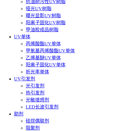
抗油耐污性UV树脂
哑光UV树脂
曝光显影UV树脂
阳离子固化UV树脂
甲油胶成品树脂
UV单体
丙烯酸酯UV单体
甲氧基丙烯酸酯UV单体
乙烯基醚UV单体
阳离子固化UV单体
折光率单体
UV引发剂
光引发剂
热引发剂
光敏增感剂
LED长波引发剂
助剂
硅烷偶联剂
阻聚剂