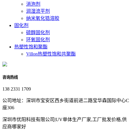
消泡剂
润湿流平剂
纳米氧化锆溶胶
固化剂
硫醇固化剂
环氧固化剂
热塑性饱和聚酯
Villon热塑性饱和共聚酯
咨询热线
138 2331 1709
公司地址：深圳市宝安区西乡街道前进二路宝华森国际中心C
座306
深圳市优阳科技有限公司|UV单体生产厂家,工厂批发价格,供
应商哪家好