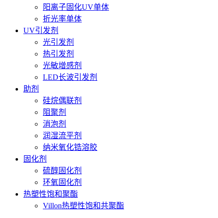
阳离子固化UV单体
折光率单体
UV引发剂
光引发剂
热引发剂
光敏增感剂
LED长波引发剂
助剂
硅烷偶联剂
阻聚剂
消泡剂
润湿流平剂
纳米氧化锆溶胶
固化剂
硫醇固化剂
环氧固化剂
热塑性饱和聚酯
Villon热塑性饱和共聚酯