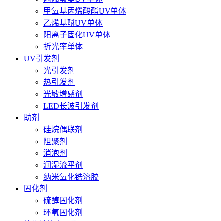
甲氧基丙烯酸酯UV单体
乙烯基醚UV单体
阳离子固化UV单体
折光率单体
UV引发剂
光引发剂
热引发剂
光敏增感剂
LED长波引发剂
助剂
硅烷偶联剂
阻聚剂
消泡剂
润湿流平剂
纳米氧化锆溶胶
固化剂
硫醇固化剂
环氧固化剂