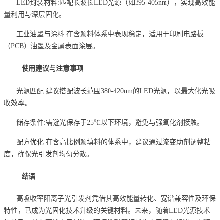
LED封装材料:匹配长波长LED光源（如395-405nm），实现高效能
量利用与深层固化。
工业油墨与涂料:在含颜料体系中表现稳定，适用于印刷电路板
（PCB）油墨及金属表面涂层。
使用建议与注意事项
光源匹配:建议搭配波长范围380-420nm的LED光源，以最大化光吸
收效率。
储存条件:需避光保存于25℃以下环境，避免与强氧化剂接触。
配方优化:在含高比例颜填料的体系中，建议通过流变助剂调整粘
度，确保光引发剂均匀分散。
结语
高吸收率阳离子光引发剂凭借其高效能量转化、宽谱兼容性及环保
特性，已成为光固化技术升级的关键材料。未来，随着LED光源技术