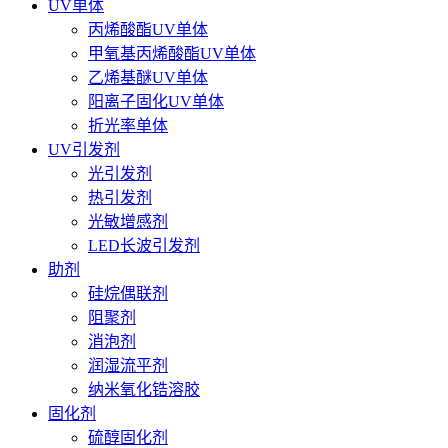
UV单体
丙烯酸酯UV单体
甲氧基丙烯酸酯UV单体
乙烯基醚UV单体
阳离子固化UV单体
折光率单体
UV引发剂
光引发剂
热引发剂
光敏增感剂
LED长波引发剂
助剂
硅烷偶联剂
阻聚剂
消泡剂
润湿流平剂
纳米氧化锆溶胶
固化剂
硫醇固化剂