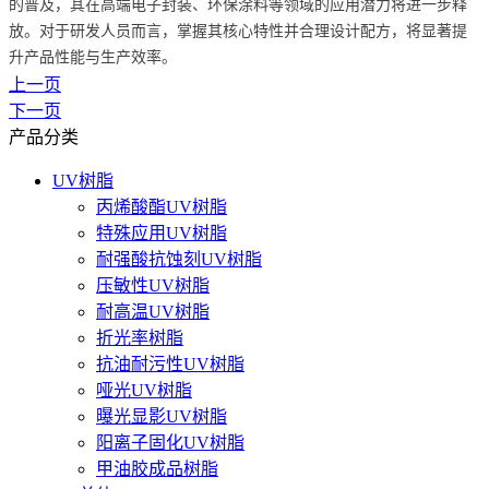
的普及，其在高端电子封装、环保涂料等领域的应用潜力将进一步释
放。对于研发人员而言，掌握其核心特性并合理设计配方，将显著提
升产品性能与生产效率。
上一页
下一页
产品分类
UV树脂
丙烯酸酯UV树脂
特殊应用UV树脂
耐强酸抗蚀刻UV树脂
压敏性UV树脂
耐高温UV树脂
折光率树脂
抗油耐污性UV树脂
哑光UV树脂
曝光显影UV树脂
阳离子固化UV树脂
甲油胶成品树脂