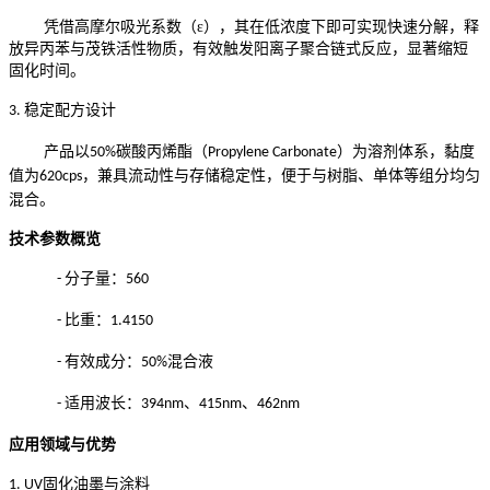
凭借高摩尔吸光系数（
ε），其在低浓度下即可实现快速分解，释
放异丙苯与茂铁活性物质，有效触发阳离子聚合链式反应，显著缩短
固化时间。
稳定配方设计
3.
产品以
碳酸丙烯酯（
）为溶剂体系，黏度
50%
Propylene Carbonate
值为
，兼具流动性与存储稳定性，便于与树脂、单体等组分均匀
620cps
混合。
技术参数概览
分子量：
-
560
比重：
-
1.4150
有效成分：
混合液
-
50%
适用波长：
、
、
-
394nm
415nm
462nm
应用领域与优势
固化油墨与涂料
1. UV