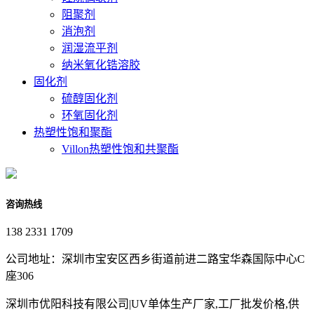
阻聚剂
消泡剂
润湿流平剂
纳米氧化锆溶胶
固化剂
硫醇固化剂
环氧固化剂
热塑性饱和聚酯
Villon热塑性饱和共聚酯
咨询热线
138 2331 1709
公司地址：深圳市宝安区西乡街道前进二路宝华森国际中心C
座306
深圳市优阳科技有限公司|UV单体生产厂家,工厂批发价格,供