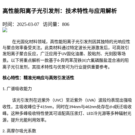
高性能阳离子光引发剂：技术特性与应用解析
时间：2025-03-07 访问量：
806
在光固化材料领域，高性能阳离子光引发剂因其独特的光响应性
与聚合效率备受关注。此类材料通过特定波长光源激发后，可高效引
发阳离子聚合反应，广泛应用于
固化油墨、胶粘剂、光刻胶等场
UV
景。以下将重点解析一款基于
异丙苯茂铁
六氟磷酸盐混合液的阳
6-
(II)
离子光引发剂，其技术特性与优势可为行业提供重要参考。
核心特性：精准光响应与高效引发活性
广谱吸收能力
1.
该光引发剂在远紫外（
）至近紫外（
）波段均表现出强吸
UVC
UVA
收性，主吸收峰位于
，同时在
与
处存在
跃迁吸收
415nm
394nm
462nm
d-d
峰。这种多峰吸收特性使其可适配高压汞灯、
冷光源等多种辐射光
LED
源，提升光能利用效率。
高摩尔吸光系数
2.