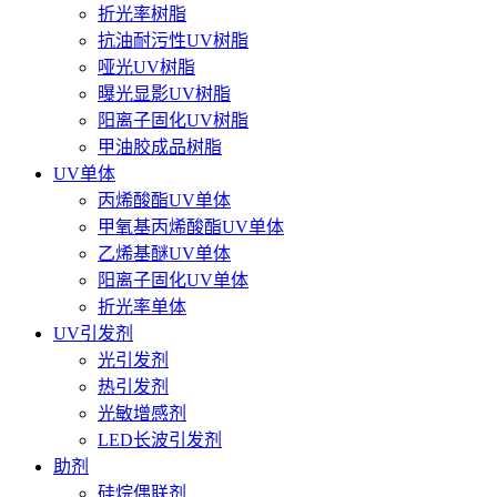
折光率树脂
抗油耐污性UV树脂
哑光UV树脂
曝光显影UV树脂
阳离子固化UV树脂
甲油胶成品树脂
UV单体
丙烯酸酯UV单体
甲氧基丙烯酸酯UV单体
乙烯基醚UV单体
阳离子固化UV单体
折光率单体
UV引发剂
光引发剂
热引发剂
光敏增感剂
LED长波引发剂
助剂
硅烷偶联剂