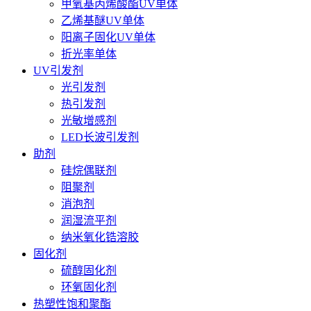
甲氧基丙烯酸酯UV单体
乙烯基醚UV单体
阳离子固化UV单体
折光率单体
UV引发剂
光引发剂
热引发剂
光敏增感剂
LED长波引发剂
助剂
硅烷偶联剂
阻聚剂
消泡剂
润湿流平剂
纳米氧化锆溶胶
固化剂
硫醇固化剂
环氧固化剂
热塑性饱和聚酯