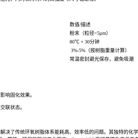
数值/描述
粉末（粒径<5μm）
80℃ × 30分钟
3%-5%（按树脂重量计算）
常温密封避光保存，避免吸潮
分影响固化效果。
佳交联状态。
术，成功解决了传统环氧树脂体系能耗高、效率低的问题。其独特的