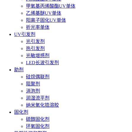
甲氧基丙烯酸酯UV单体
乙烯基醚UV单体
阳离子固化UV单体
折光率单体
UV引发剂
光引发剂
热引发剂
光敏增感剂
LED长波引发剂
助剂
硅烷偶联剂
阻聚剂
消泡剂
润湿流平剂
纳米氧化锆溶胶
固化剂
硫醇固化剂
环氧固化剂