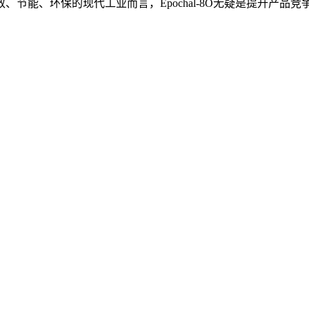
节能、环保的现代工业而言，Epochal-8O无疑是提升产品竞