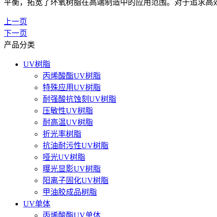
平衡，拓宽了环氧树脂在高端制造中的应用范围。对于追求高效、
上一页
下一页
产品分类
UV树脂
丙烯酸酯UV树脂
特殊应用UV树脂
耐强酸抗蚀刻UV树脂
压敏性UV树脂
耐高温UV树脂
折光率树脂
抗油耐污性UV树脂
哑光UV树脂
曝光显影UV树脂
阳离子固化UV树脂
甲油胶成品树脂
UV单体
丙烯酸酯UV单体