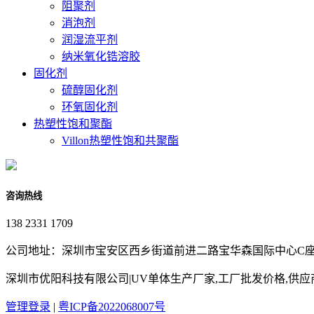
阻聚剂
消泡剂
润湿流平剂
纳米氧化锆溶胶
固化剂
硫醇固化剂
环氧固化剂
热塑性饱和聚酯
Villon热塑性饱和共聚酯
咨询热线
138 2331 1709
公司地址：深圳市宝安区西乡街道前进二路宝华森国际中心C座3
深圳市优阳科技有限公司|UV单体生产厂家,工厂批发价格,供
管理登录
|
粤ICP备2022068007号