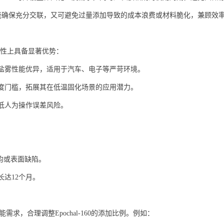
这一比例既能确保充分交联，又可避免过量添加导致的成本浪费或材料脆化，兼顾效
适配性上具备显著优势：
盐雾性能优异，适用于汽车、电子等严苛环境。
度门槛，拓展其在低温固化场景的应用潜力。
低人为操作误差风险。
。
均或表面缺陷。
达12个月。
，合理调整Epochal-160的添加比例。例如：