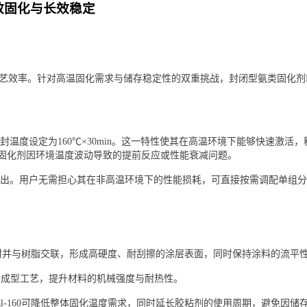
高效固化与长效稳定
效率。针对高温固化需求与储存稳定性的双重挑战，封闭型氨类固化剂Epoc
，其解封温度设定为160℃×30min。这一特性使其在高温环境下能够快
了传统固化剂因环境温度波动导致的提前反应或性能衰减问题。
势尤为突出。用户无需担心其在非高温环境下的性能损耗，可直接按需调配单组
快速解封并与树脂交联，形成高硬度、耐刮擦的涂层表面，同时保持涂料的流平
杂成型工艺，提升材料的机械强度与耐热性。
hal-160可降低整体固化温度需求，同时延长胶粘剂的使用周期，避免因