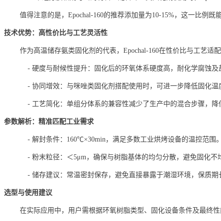
值得注意的是，Epochal-160的推荐添加量为10-15%，
技术优势：高性价比与工艺灵活性
作为高温储存氨类固化剂的代表，Epochal-160在性价比与工艺
- 硬度与耐候性提升：固化后的环氧体系硬度高，耐化学腐蚀及
- 协同增效：与咪唑类固化剂搭配使用时，可进一步降低固化温
- 工艺简化：单组分体系的兼容性减少了生产中的混合步骤，降
参数解析：精准匹配工业需求
- 解封条件：160℃×30min，满足多数工业烘烤设备的温控范围
- 粉末粒径：＜5μm，确保与树脂基体的均匀分散，避免固化不
- 储存建议：常温密封保存，避免直接暴露于潮湿环境，保质期长
选型与使用建议
在实际应用中，用户需根据环氧树脂类型、固化设备条件及最终性能需求