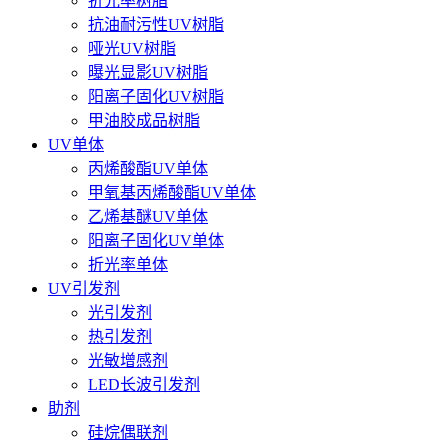
折光率树脂
抗油耐污性UV树脂
哑光UV树脂
曝光显影UV树脂
阳离子固化UV树脂
甲油胶成品树脂
UV单体
丙烯酸酯UV单体
甲氧基丙烯酸酯UV单体
乙烯基醚UV单体
阳离子固化UV单体
折光率单体
UV引发剂
光引发剂
热引发剂
光敏增感剂
LED长波引发剂
助剂
硅烷偶联剂