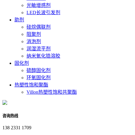
光敏增感剂
LED长波引发剂
助剂
硅烷偶联剂
阻聚剂
消泡剂
润湿流平剂
纳米氧化锆溶胶
固化剂
硫醇固化剂
环氧固化剂
热塑性饱和聚酯
Villon热塑性饱和共聚酯
咨询热线
138 2331 1709