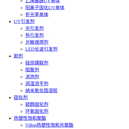
乙烯基醚UV单体
阳离子固化UV单体
折光率单体
UV引发剂
光引发剂
热引发剂
光敏增感剂
LED长波引发剂
助剂
硅烷偶联剂
阻聚剂
消泡剂
润湿流平剂
纳米氧化锆溶胶
固化剂
硫醇固化剂
环氧固化剂
热塑性饱和聚酯
Villon热塑性饱和共聚酯