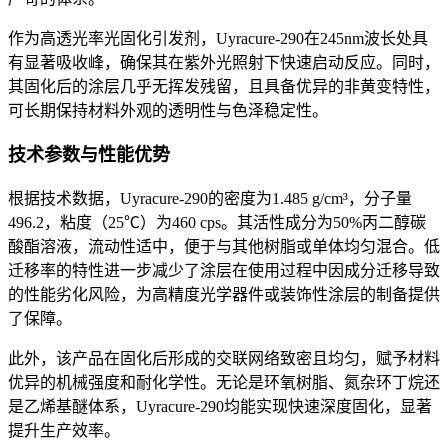
作为高透光率光固化引发剂，
Uyracure-290
在
245nm
波长处具
有显著吸收峰，确保其在紫外光照射下快速启动反应。同时，
其固化后的涂层几乎无挥发残留，且具备优异的非黄变特性，
可长期保持材料外观的透明性与色泽稳定性。
技术参数与性能优势
根据技术数据，
Uyracure-290
的密度为
1.485 g/cm³
，分子量
496.2
，粘度（
25℃
）为
460 cps
。其活性成分为
50%
丙二醇碳
酸酯溶液，流动性适中，便于与其他树脂或单体均匀混合。低
迁移率的特性进一步减少了涂层在使用过程中因成分迁移导致
的性能劣化风险，为高精度光学器件或装饰性涂层的制备提供
了保障。
此外，该产品在固化后形成的交联网络致密且均匀，赋予材料
优异的机械强度和耐化学性。无论是环氧树脂、氮杂环丁烷还
是乙烯基醚体系，
Uyracure-290
均能实现快速深度固化，显著
提升生产效率。