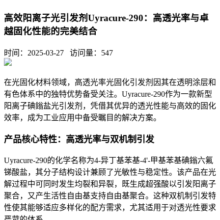
高效阳离子光引发剂Uyracure-290：高透光率与卓
越固化性能的完美结合
时间：2025-03-27 访问量：
547
在光固化材料领域，高透光率光固化引发剂因其在透明涂层和
有色体系中的独特优势备受关注。
Uyracure-290
作为一款新型
阳离子碘鎓盐光引发剂，凭借其优异的透光性能与高效的固化
效率，成为工业应用中备受瞩目的解决方案。
产品核心特性：高透光率与双机制引发
Uyracure-290
的化学名称为
4-
异丁基苯基
-4'-
甲基苯基碘鎓六氟
锑酸盐，其分子结构设计兼顾了光敏性与稳定性。该产品在光
解过程中可同时发生均裂和异裂，既生成超强酸以引发阳离子
聚合，又产生活性自由基支持自由基聚合。这种双机制引发特
性使其能够适应多样化的配方需求，尤其适用于对透光性要求
严苛的体系。