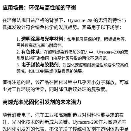
应用场景：环保与高性能的平衡
在环保法规日益严格的背景下，
Uyracure-290
的无溶剂特性与
低挥发设计符合绿色化学的发展趋势。其适用于以下场景：
1.
透明涂层与光学材料
：如手机屏幕保护膜、眼镜镜片等，
需兼顾高透光率与耐磨性。
2.
有色体系
：在颜料或染料添加的配方中，
Uyracure-290
的双
引发机制可避免因自由基猝灭导致的固化不足问题。
3.
电子封装与胶黏剂
：对固化速度和耐高温性能要求较高的
领域，如
LED
封装或电路板保护涂层。
值得注意的是，该产品在固化过程中几乎无小分子释放，可减
少对工作环境的污染，同时降低后续处理的复杂度。
高透光率光固化引发剂的未来潜力
随着消费电子、汽车工业和高端制造业对材料性能要求的提
升，光固化技术的创新成为关键。
Uyracure-290
作为高透光率
光固化引发剂的代表，不仅解决了传统引发剂在透明体系中易