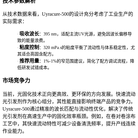
技术参数解析
从技术数据来看，
Uyracure-500
的设计充分考虑了工业生产的
实际需求：
吸收波长
·
：
395 nm
，适配主流
UV
光源，避免因波长偏移导
致的能量浪费。
粘度控制
·
：
320 mPa.s
的粘度平衡了流动性与体系稳定性，尤
其适合高固含配方。
推荐用量
·
：
1%-1%
的窄范围建议，简化了配方调试流程，降
低研发试错成本。
市场竞争力
当前，光固化技术正向更高效、更环保的方向发展。快速流动
光引发剂作为核心组分，其性能直接影响终端产品的竞争力。
Uyracure-500
通过精准的波长匹配与流动性优化，解决了传统
光引发剂在高速生产中的固化效率瓶颈。例如，在卷对卷涂布
工艺中，其快速流动特性可减少设备清洗频率，提升产线连续
作业能力。