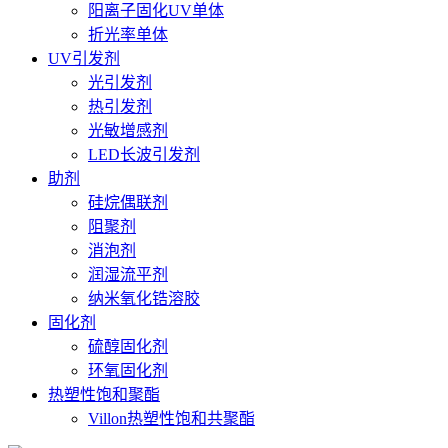
阳离子固化UV单体
折光率单体
UV引发剂
光引发剂
热引发剂
光敏增感剂
LED长波引发剂
助剂
硅烷偶联剂
阻聚剂
消泡剂
润湿流平剂
纳米氧化锆溶胶
固化剂
硫醇固化剂
环氧固化剂
热塑性饱和聚酯
Villon热塑性饱和共聚酯