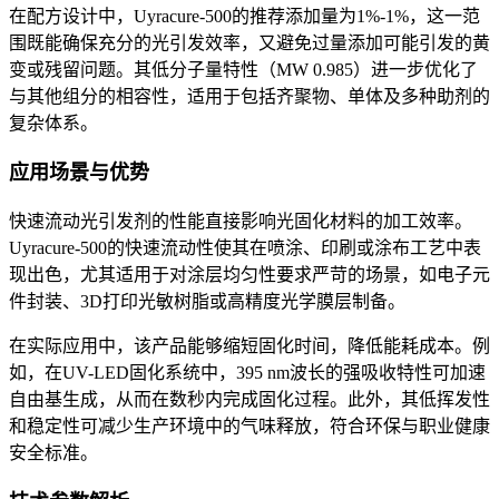
在配方设计中，
Uyracure-500
的推荐添加量为
1%-1%
，这一范
围既能确保充分的光引发效率，又避免过量添加可能引发的黄
变或残留问题。其低分子量特性（
MW 0.985
）进一步优化了
与其他组分的相容性，适用于包括齐聚物、单体及多种助剂的
复杂体系。
应用场景与优势
快速流动光引发剂的性能直接影响光固化材料的加工效率。
Uyracure-500
的快速流动性使其在喷涂、印刷或涂布工艺中表
现出色，尤其适用于对涂层均匀性要求严苛的场景，如电子元
件封装、
3D
打印光敏树脂或高精度光学膜层制备。
在实际应用中，该产品能够缩短固化时间，降低能耗成本。例
如，在
UV-LED
固化系统中，
395 nm
波长的强吸收特性可加速
自由基生成，从而在数秒内完成固化过程。此外，其低挥发性
和稳定性可减少生产环境中的气味释放，符合环保与职业健康
安全标准。