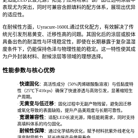
表现尤为突出，同时可兼容含颜填料的配方体系，展现出优异
的适应性。
在耐候性方面，
Uyracure-1600L
通过优化配方，有效解决了传
统光引发剂易黄变、迁移性高的问题。其固化后的涂层或胶体
具备出色的耐温性与环境稳定性，即使在长期暴露于复杂温湿
度条件下，仍能保持色泽与物理性能的稳定。这一特性使其成
为户外封装材料、耐候涂层等领域的理想选择。
性能参数与核心优势
快速固化
·
：高活性成分（
50%
丙烯碳酸酯溶液）与低黏度特
性（
25℃
下
410cps
）确保了快速渗透与高效引发，显著缩短生
产周期。
无黄变与低迁移
·
：固化过程中无副产物残留，避免因迁移
或氧化导致的表面缺陷，提升产品美观度与长期可靠性。
宽谱兼容性
·
：适配
LED
长波光源，降低能耗需求，同时支持
高填料体系的均匀固化。
耐候性保障
·
：通过化学结构优化，赋予材料抗紫外线老化与
温变耐受能力，延长终端产品使用寿命。