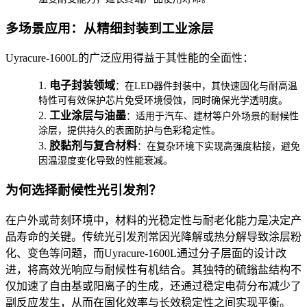
多场景应用：从精细封装到工业涂层
Uyracure-1600L
的广泛应用得益于其性能的全面性：
1.
电子封装领域
：在
LED
器件封装中，其快速固化与耐高温
特性可有效保护芯片免受环境侵蚀，同时确保光学透明度。
2.
工业涂层与油墨
：适用于汽车、建材等户外场景的耐候性
涂层，提供持久的表面防护与色彩稳定性。
3.
胶黏剂与复合材料
：在复杂环境下实现高强度粘接，避免
因温湿度变化导致的性能衰减。
为何选择耐候性光引发剂？
在户外或苛刻环境中，材料的光稳定性与耐老化能力是决定产
品寿命的关键。传统光引发剂常因光降解或热分解导致涂层粉
化、变色等问题，而
Uyracure-1600L
通过分子层面的设计改
进，将高效光响应与耐候性有机结合。其独特的硫鎓盐结构不
仅加速了自由基或阳离子的生成，还通过稳定电荷分布减少了
副反应发生，从而在固化效率与长效稳定性之间实现平衡。