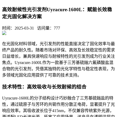
高效耐候性光引发剂Uyracure-1600L：赋能长效稳
定光固化解决方案
时间：2025-03-31 访问量：
777
在光固化材料领域，光引发剂的性能直接决定了固化效率与最
终产品的耐久性。随着市场对环保、高效及长效稳定性的需求
日益增长，兼具快速响应与耐候特性的光引发剂成为行业关注
焦点。
Uyracure-1600L
作为一款基于三芳基硫鎓六氟磷酸盐混
合物的光引发剂，凭借其独特的光化学特性与稳定性表现，为
多领域光固化应用提供了可靠的技术支持。
技术特性：高效吸收与长效耐候的结合
Uyracure-1600L
的分子结构设计巧妙融合了三芳基硫鎓盐的特
性，通过硫原子与芳环的共轭作用分散正电荷，显著提升了光
响应效率。其吸收波长位于
415nm
，不仅兼容传统紫外光源，
更适配
LED
长波光源，拓宽了应用场景。该产品在透明涂层中