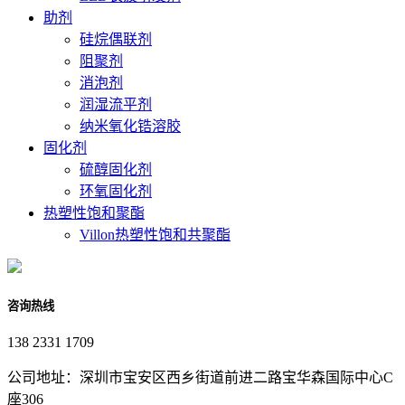
助剂
硅烷偶联剂
阻聚剂
消泡剂
润湿流平剂
纳米氧化锆溶胶
固化剂
硫醇固化剂
环氧固化剂
热塑性饱和聚酯
Villon热塑性饱和共聚酯
咨询热线
138 2331 1709
公司地址：深圳市宝安区西乡街道前进二路宝华森国际中心C
座306